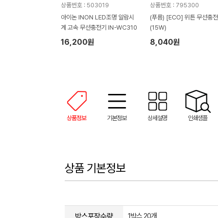
상품번호 : 503019
상품번호 : 795300
아이논 INON LED조명 알람시
(푸름) [ECO] 위튼 무선충
계 고속 무선충전기 IN-WC310
(15W)
16,200원
8,040원
상품정보
기본정보
상세설명
인쇄샘플
상품 기본정보
박스포장수량
1박스 20개