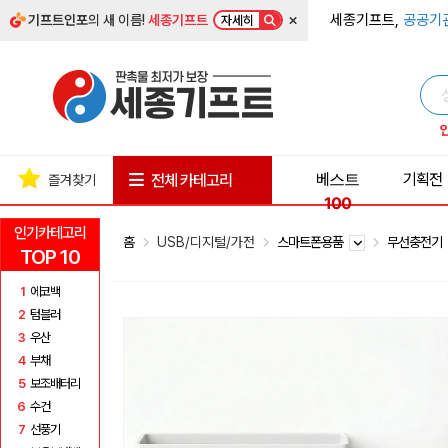
×
세종기프트,
공공기
기프트인포
의 새 이름!
세종기프트
자세히
베스트
기획전
전체 카테고리
즐겨찾기
100
인기카테고리
홈
USB/디지털/가전
스마트폰용품
무선충전기
TOP 10
1
에코백
2
텀블러
3
우산
4
부채
5
보조배터리
6
수건
7
선풍기