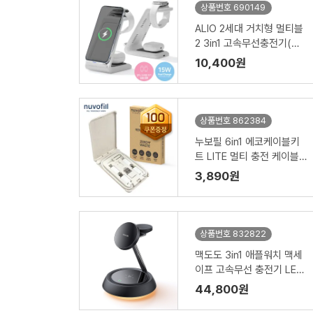
상품번호 690149
ALIO 2세대 거치형 멀티블
2 3in1 고속무선충전기(워
치공용충전)
10,400원
상품번호 862384
누보필 6in1 에코케이블키
트 LITE 멀티 충전 케이블
세트
3,890원
상품번호 832822
맥도도 3in1 애플워치 맥세
이프 고속무선 충전기 LED
무드등 거치대
44,800원