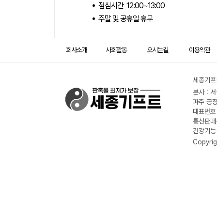
점심시간 12:00~13:00
주말 및 공휴일 휴무
회사소개
사회활동
오시는길
이용약관
세종기프트
본사 : 
파주 공장
대표번호 :
통신판매신
건강기능식
Copyrig