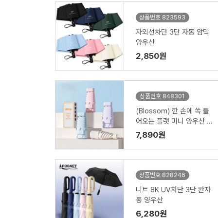
상품번호 823593
자외선차단 3단 자동 암막
양우산
2,850원
상품번호 848301
(Blossom) 한 손에 쏙 들
어오는 플랫 미니 양우산 1
P
7,890원
상품번호 828246
니트 8K UV차단 3단 완자
동 양우산
6,280원