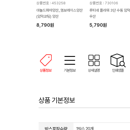
상품번호 : 453258
상품번호 : 730106
아놀드파마양산_엠보레이스양산
루티네 플라워 3단 수동 암막
(암막코팅) 양산
우산
8,790원
5,790원
상품정보
기본정보
상세설명
인쇄샘플
상품 기본정보
박스포장수량
1박스 20개