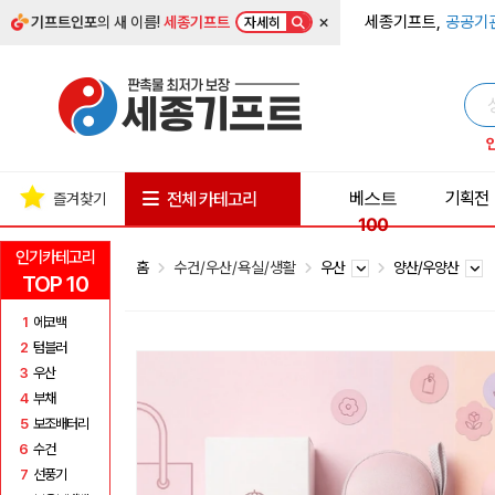
×
세종기프트,
공공기
기프트인포
의 새 이름!
세종기프트
자세히
베스트
기획전
전체 카테고리
즐겨찾기
100
인기카테고리
홈
수건/우산/욕실/생활
우산
양산/우양산
TOP 10
1
에코백
2
텀블러
3
우산
4
부채
5
보조배터리
6
수건
7
선풍기