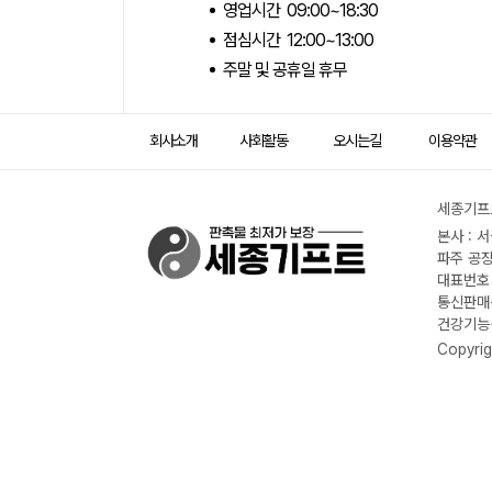
영업시간 09:00~18:30
점심시간 12:00~13:00
주말 및 공휴일 휴무
회사소개
사회활동
오시는길
이용약관
세종기프트
본사 : 
파주 공장
대표번호 :
통신판매신
건강기능식
Copyrig