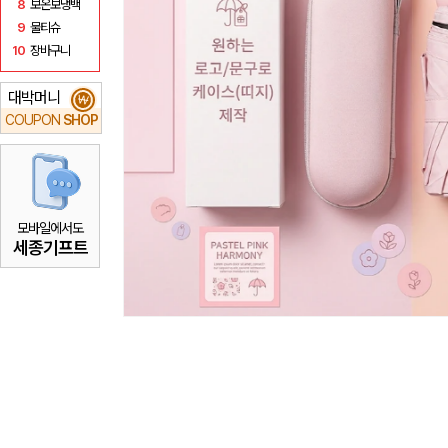
8
보온보냉백
9
물티슈
10
장바구니
대박머니
₩
COUPON
SHOP
모바일에서도
세종기프트