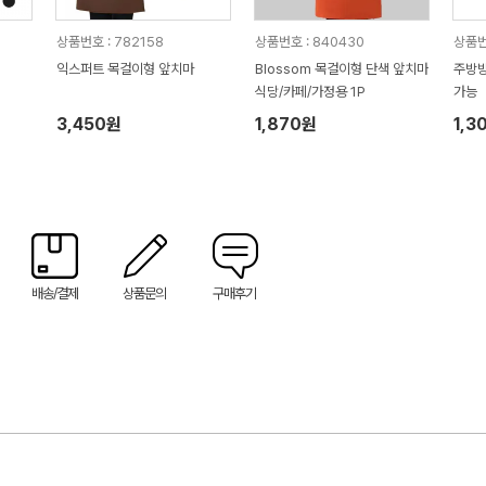
상품번호 : 782158
상품번호 : 840430
상품번
익스퍼트 목걸이형 앞치마
Blossom 목걸이형 단색 앞치마
주방방
식당/카페/가정용 1P
가능
3,450원
1,870원
1,3
배송/결제
상품문의
구매후기