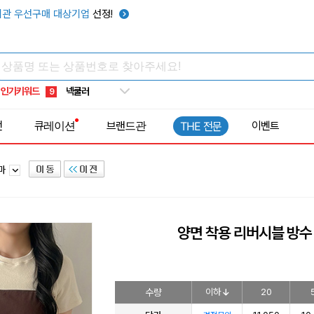
키캡
5
관 우선구매 대상기업
선정!
우산
6
텀블러
7
쿨토시
8
인기키워드
넥쿨러
9
타포린가방
10
전
큐레이션
브랜드관
이벤트
THE 전문
선풍기
1
마
양면 착용 리버시블 방수
수량
이하
20