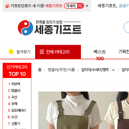
×
세종기프트,
공공기
기프트인포
의 새 이름!
세종기프트
자세히
베스트
기획
전체 카테고리
즐겨찾기
100
인기카테고리
홈
텀블러/주방/식품
앞치마/수세미/행주
앞치
TOP 10
1
에코백
2
텀블러
3
우산
4
부채
5
보조배터리
6
수건
7
선풍기