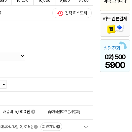
,580
10,270
10,030
9,850
9,700
약속드립니다
)
견적 히스토리
카드 간편결제
상담전화
02) 500
5900
원
배송비
5,000
(부가세별도,주문시결제)
3,315
회원가입
대박머니적립
원