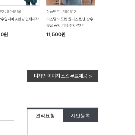
호 : 824566
상품번호 : 650612
수앞치마 A형 // 인쇄제작
파스텔 빅포켓 원피스 린넨 방수
꽃집 공방 카페 주방앞치마
00원
11,500원
디자인 이미지 소스 무료제공 >
견적요청
시안등록