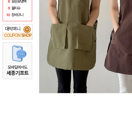
8
보온보냉백
9
물티슈
10
장바구니
대박머니
₩
COUPON
SHOP
모바일에서도
세종기프트