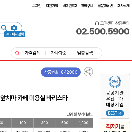
로그인
회원가입
비회원조회
장바구니
질문과답변
회사소개
고객센터 상담문의
02.500.5900
AI 이미지 검색
가격검색
가나다순
맞춤검색
842066
상품번호
공공기관
 앞치마 카페 미용실 바리스타
우선구매
대상기업
BEST →
단위: 원 부가세별도
50
100
300
500
1,000
최저가
를