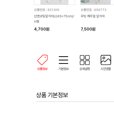
상품번호 : 821306
상품번호 : 656773
단면코팅앞치마(소65*75cm)/
무빙 캐주얼 앞치마
H형
4,700원
7,500원
상품정보
기본정보
상세설명
시안샘플
상품 기본정보