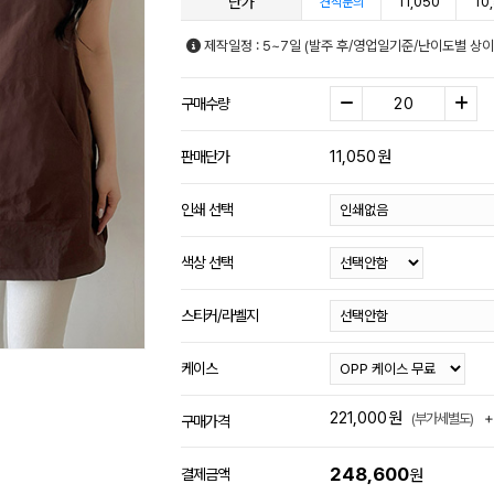
단가
11,050
10
견적문의
제작일정 : 5~7일 (발주 후/영업일기준/난이도별 상이
구매수량
11,050
원
판매단가
인쇄 선택
색상 선택
스티커/라벨지
케이스
221,000
원
+
(부가세별도)
구매가격
248,600
결제금액
원