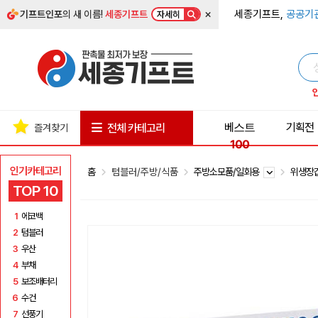
×
세종기프트,
공공기
기프트인포
의 새 이름!
세종기프트
자세히
베스트
기획전
전체 카테고리
즐겨찾기
100
인기카테고리
홈
텀블러/주방/식품
주방소모품/일회용
위생장
TOP 10
1
에코백
2
텀블러
3
우산
4
부채
5
보조배터리
6
수건
7
선풍기