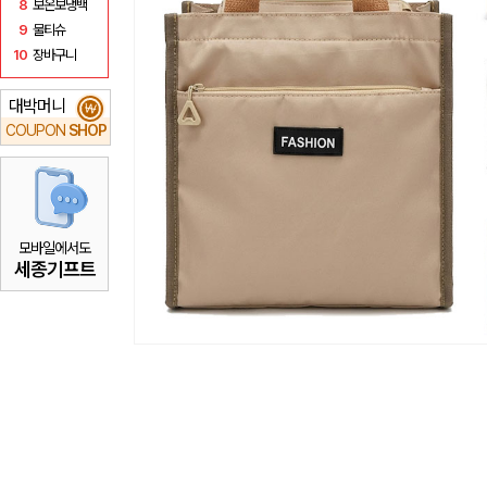
8
보온보냉백
9
물티슈
10
장바구니
대박머니
₩
COUPON
SHOP
모바일에서도
세종기프트