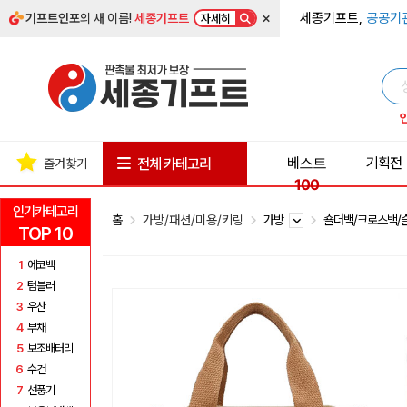
×
세종기프트,
공공기
기프트인포
의 새 이름!
세종기프트
자세히
베스트
기획전
전체 카테고리
즐겨찾기
100
인기카테고리
홈
가방/패션/미용/키링
가방
숄더백/크로스백
TOP 10
1
에코백
2
텀블러
3
우산
4
부채
5
보조배터리
6
수건
7
선풍기