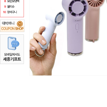
8
보온보냉백
9
물티슈
10
장바구니
대박머니
₩
COUPON
SHOP
모바일에서도
세종기프트