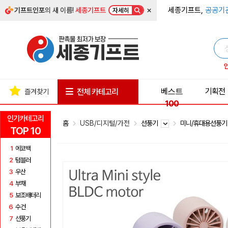
×
세종기프트,
공공기
기프트인포
의 새 이름!
세종기프트
자세히
베스트
기획전
전체 카테고리
즐겨찾기
100
인기카테고리
홈
USB/디지털/가전
선풍기
미니/휴대용선풍
TOP 10
1
에코백
2
텀블러
3
우산
4
부채
5
보조배터리
6
수건
7
선풍기