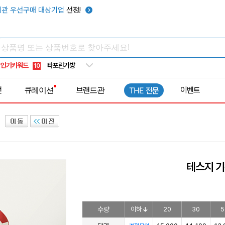
텀블러
7
관 우선구매 대상기업
선정!
쿨토시
8
넥쿨러
9
타포린가방
10
인기키워드
선풍기
1
전
큐레이션
브랜드관
이벤트
THE 전문
테스지 
수량
이하
20
30
5