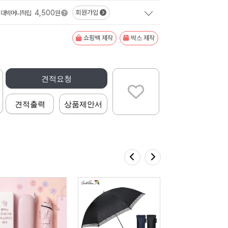
4,500
회원가입
대박머니적립
원
쇼핑백 제작
박스 제작
견적요청
견적출력
상품제안서