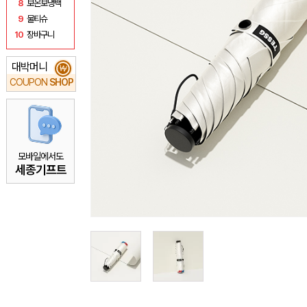
8
보온보냉백
9
물티슈
10
장바구니
대박머니
₩
COUPON
SHOP
모바일에서도
세종기프트