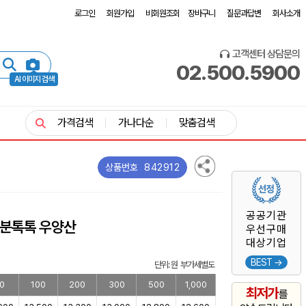
로그인
회원가입
비회원조회
장바구니
질문과답변
회사소개
고객센터 상담문의
02.500.5900
AI 이미지 검색
가격검색
가나다순
맞춤검색
842912
상품번호
공공기관
기분톡톡 우양산
우선구매
대상기업
BEST →
단위: 원 부가세별도
0
100
200
300
500
1,000
최저가
를