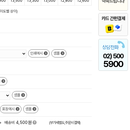
900
13,500
13,300
13,000
12,800
12,600
약속드립니다
난이도별 상이)
카드 간편결제
상담전화
인쇄예시
샘플
02) 500
5900
플
샘플
포장예시
샘플
원
+
배송비
4,500
(부가세별도,주문시결제)