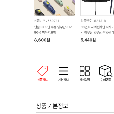
상품번호 : 569741
상품번호 : 824318
캡슐 8K 5단 수동 양우산 (UPF
30인치 자외선차단 빅사이
50+) 파우치포함
막 장우산 양우산 우양산 
산 골프우산//인쇄제작가
8,600원
5,440원
상품정보
기본정보
상세설명
인쇄샘플
상품 기본정보