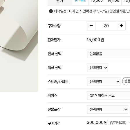
단가
15,000
14,400
13,
견적문의
제작일정 : 디자인 시안확정 후 5~7일 (영업일기준/
구매수량
15,000
원
판매단가
인쇄 선택
색상 선택
샘
스티커/라벨지
케이스
선물포장
300,000
원
(부가세별도)
구매가격