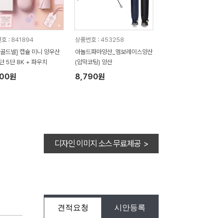
호 : 841894
상품번호 : 453258
 골드넬] 캡슐 미니 양우산
아놀드파마양산_엠보레이스양산
단 5단 8K + 파우치
(암막코팅) 양산
700원
8,790원
디자인 이미지 소스 무료제공 >
견적요청
시안등록