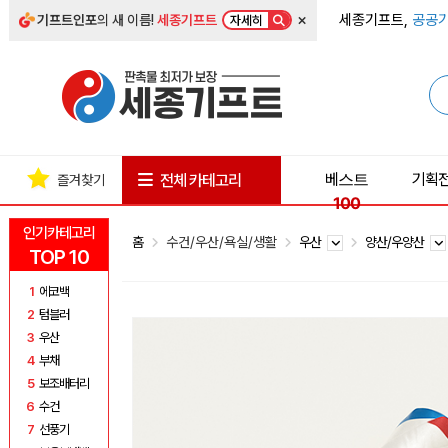
×
세종기프트,
공공기
기프트인포
의 새 이름!
세종기프트
자세히
베스트
기획
전체 카테고리
즐겨찾기
100
인기카테고리
홈
수건/우산/욕실/생활
우산
양산/우양산
TOP 10
1
에코백
2
텀블러
3
우산
4
부채
5
보조배터리
6
수건
7
선풍기