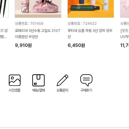
상품번호 : 701458
상품번호 : 724922
상품번
즈 암
로페리아 3단수동 고밀도 210T
루티네 심플 자동 3단 암막 양우
[굿즈
대형우
이중원단 우양산
산
UV차
능
9,910원
6,450원
11,
시안샘플
배송/결제
상품문의
구매후기