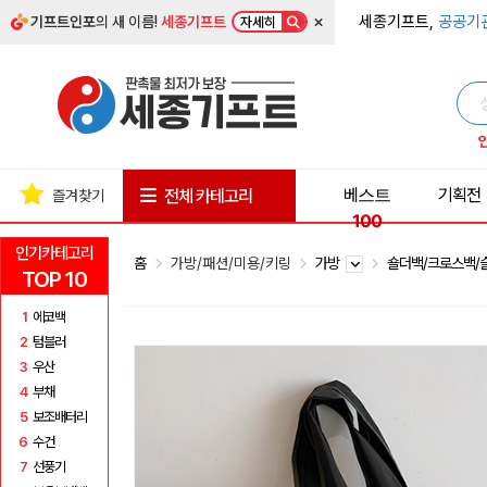
×
세종기프트,
공공기
기프트인포
의 새 이름!
세종기프트
자세히
베스트
기획전
전체 카테고리
즐겨찾기
100
인기카테고리
홈
가방/패션/미용/키링
가방
숄더백/크로스백
TOP 10
1
에코백
2
텀블러
3
우산
4
부채
5
보조배터리
6
수건
7
선풍기