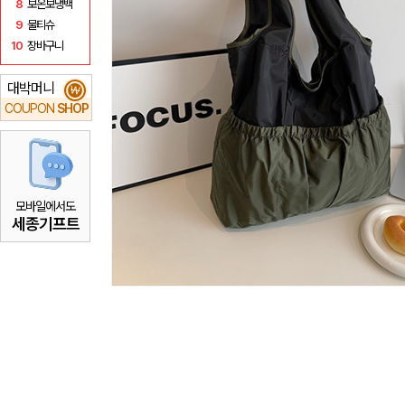
8
보온보냉백
9
물티슈
10
장바구니
대박머니
₩
COUPON
SHOP
모바일에서도
세종기프트