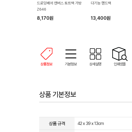
드로잉베어 캔버스 토트백 가방
다기능 핸드백
Z646
8,170원
13,400원
상품정보
기본정보
상세설명
인쇄샘플
상품 기본정보
상품 규격
42 x 39 x 13cm