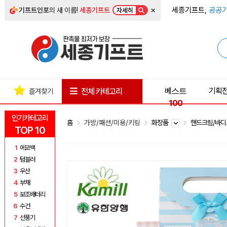
×
세종기프트,
공공기
기프트인포
의 새 이름!
세종기프트
자세히
베스트
기획
전체 카테고리
즐겨찾기
100
인기카테고리
홈
가방/패션/미용/키링
화장품
핸드크림/바
TOP 10
1
에코백
2
텀블러
3
우산
4
부채
5
보조배터리
6
수건
7
선풍기