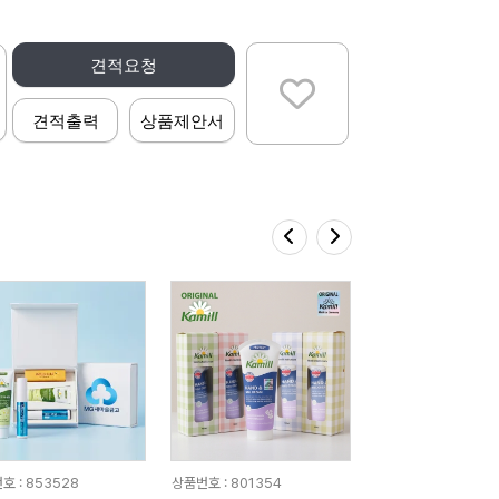
견적요청
견적출력
상품제안서
호 : 853528
상품번호 : 801354