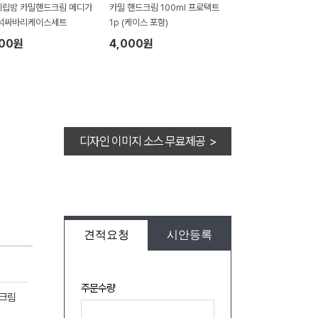
립밤 카밀핸드크림 메디가
카밀 핸드크림 100ml 프로텍트
자석싸바리케이스세트
1p (케이스 포함)
900원
4,000원
디자인 이미지 소스 무료제공 >
견적요청
시안등록
주문수량
드크림