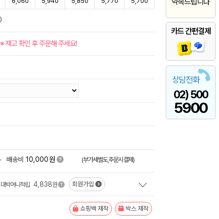
6,060
5,940
5,850
5,770
5,700
약속드립니다
)
카드 간편결제
※ 재고 확인 후 주문해 주세요!
상담전화
02) 500
5900
원
+
배송비
10,000
(부가세별도,주문시결제)
4,838
회원가입
대박머니적립
원
쇼핑백 제작
박스 제작