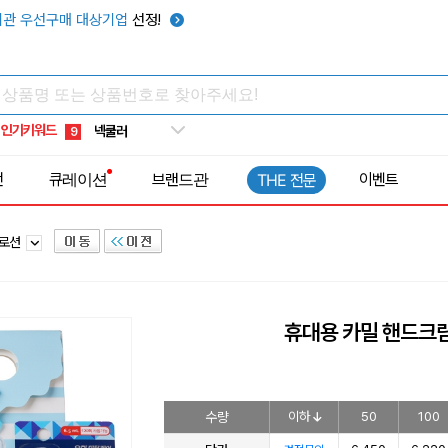
키캡
5
관 우선구매 대상기업
선정!
우산
6
텀블러
7
쿨토시
8
인기키워드
넥쿨러
9
타포린가방
10
전
큐레이션
브랜드관
이벤트
THE 전문
선풍기
1
디로션
휴대용 카밀 핸드크
수량
이하
50
100