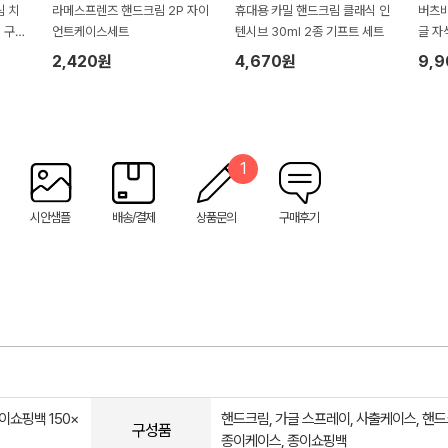
 치
라메스프렌즈 핸드크림 2P 자이
휴대용 카밀 핸드크림 클래식 인
버츠비
 구강
언트케이스세트
텐시브 30ml 2종 기프트 세트
글 
2,420원
4,670원
9,
1
시안샘플
배송/결제
상품문의
구매후기
종이쇼핑백 150×
핸드크림, 가글 스프레이, 사출케이스, 핸
구성품
종이케이스, 종이쇼핑백