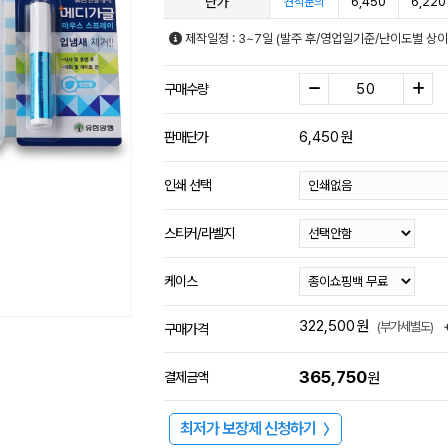
단가
6,450
6,220
견적문의
제작일정 : 3~7일 (발주 후/영업일기준/난이도별 상이
구매수량
6,450
원
판매단가
인쇄 선택
스티커/라벨지
케이스
322,500
원
(부가세별도)
구매가격
365,750
결제금액
원
최저가 보장제 신청하기
〉