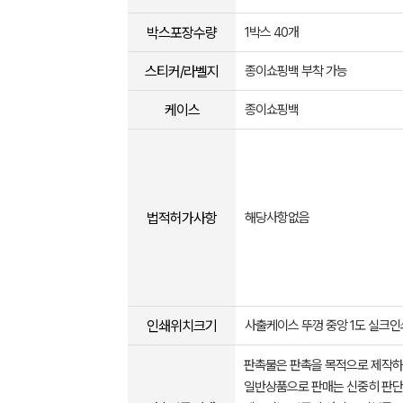
박스포장수량
1박스 40개
스티커/라벨지
종이쇼핑백 부착 가능
케이스
종이쇼핑백
법적허가사항
해당사항없음
인쇄위치크기
사출케이스 뚜껑 중앙 1도 실크인쇄
판촉물은 판촉을 목적으로 제작하
일반상품으로 판매는 신중히 판단