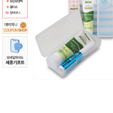
8
보온보냉백
9
물티슈
10
장바구니
대박머니
₩
COUPON
SHOP
모바일에서도
세종기프트