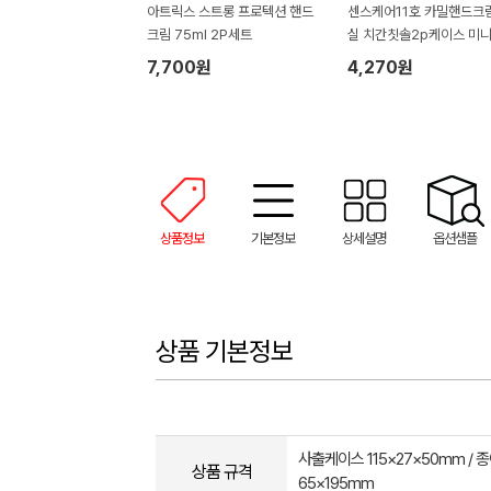
아트릭스 스트롱 프로텍션 핸드
센스케어11호 카밀핸드크림
크림 75ml 2P세트
실 치간칫솔2p케이스 미니
세트
7,700원
4,270원
상품정보
기본정보
상세설명
옵션샘플
상품 기본정보
사출케이스 115×27×50mm / 
상품 규격
65×195mm