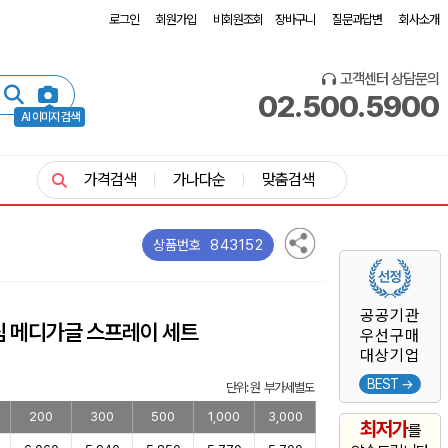
로그인
회원가입
비회원조회
장바구니
질문과답변
회사소개
고객센터 상담문의
02.500.5900
AI 이미지 검색
가격검색
가나다순
맞춤검색
843152
상품번호
공공기관
림 메디가글 스프레이 세트
우선구매
대상기업
BEST →
단위: 원 부가세별도
200
300
500
1,000
3,000
최저가
를