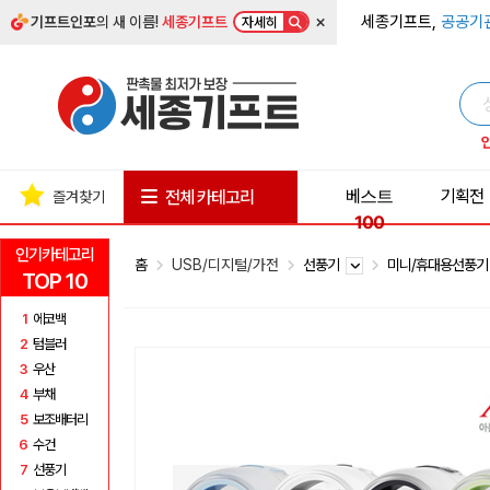
×
세종기프트,
공공기
기프트인포
의 새 이름!
세종기프트
자세히
베스트
기획전
전체 카테고리
즐겨찾기
100
인기카테고리
홈
USB/디지털/가전
선풍기
미니/휴대용선풍
TOP 10
1
에코백
2
텀블러
3
우산
4
부채
5
보조배터리
6
수건
7
선풍기