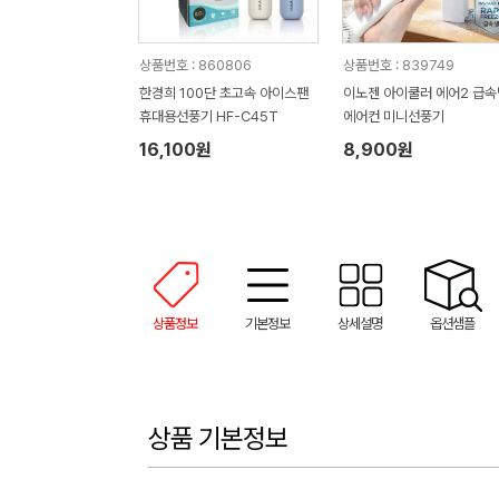
상품번호 : 860806
상품번호 : 839749
한경희 100단 초고속 아이스팬
이노젠 아이쿨러 에어2 급
휴대용선풍기 HF-C45T
에어컨 미니선풍기
16,100원
8,900원
상품정보
기본정보
상세설명
옵션샘플
상품 기본정보