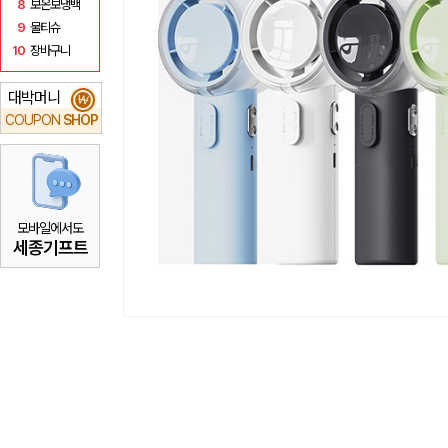
8
보온보냉백
9
물티슈
10
장바구니
대박머니
₩
COUPON
SHOP
모바일에서도
세종기프트