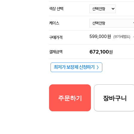
색상 선택
케이스
599,000
원
(부가세별도)
구매가격
672,100
결제금액
원
최저가 보장제 신청하기
〉
주문하기
장바구니