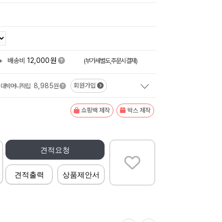
원
+
배송비
12,000
(부가세별도,주문시결제)
8,985
회원가입
대박머니적립
원
쇼핑백 제작
박스 제작
견적요청
견적출력
상품제안서