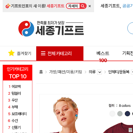
×
세종기프트,
공공기
기프트인포
의 새 이름!
세종기프트
자세히
베스트
기획
전체 카테고리
즐겨찾기
100
인기카테고리
홈
가방/패션/미용/키링
의류
단체티/운동복
TOP 10
1
에코백
2
텀블러
3
우산
4
부채
5
보조배터리
6
수건
7
선풍기