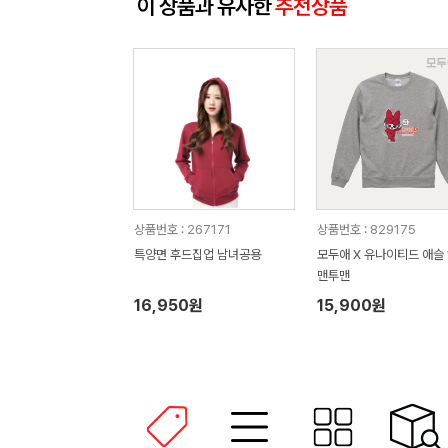
이 상품과 유사한
추천상품
상품번호 : 267171
상품번호 : 829175
특양면 후드집업 남녀공용
모두애 X 유나이티드 애슬 
맨투맨
16,950원
15,900원