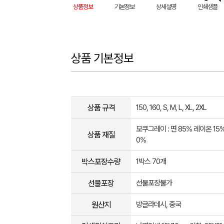
상품정보
기본정보
상세설명
인쇄샘플
상품 기본정보
상품 규격
150, 160, S, M, L, XL, 2XL
모쿠그레이 : 면 85% 레이온 15%,
상품 재질
0%
박스포장수량
1박스 70개
선물포장
선물포장불가
원산지
방글라데시, 중국