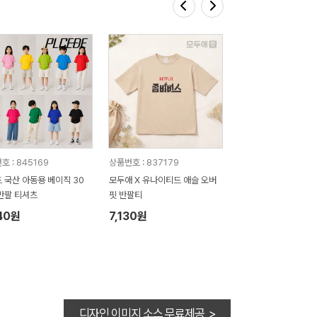
호 : 845169
상품번호 : 837179
 국산 아동용 베이직 30
모두애 X 유나이티드 애슬 오버
반팔 티셔츠
핏 반팔티
40원
7,130원
디자인 이미지 소스 무료제공 >