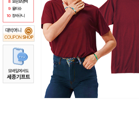
8
보온보냉백
9
물티슈
10
장바구니
대박머니
₩
COUPON
SHOP
모바일에서도
세종기프트