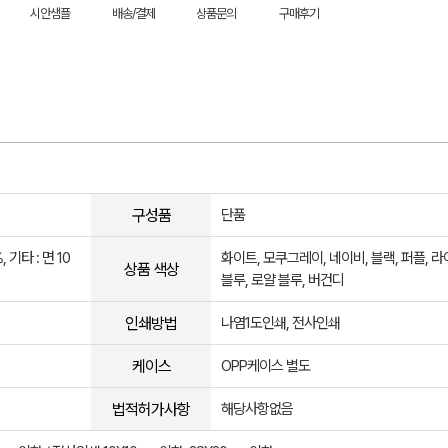
시안샘플
배송/결제
상품문의
구매후기
구성품
단품
 기타 : 면 10
화이트, 모쿠그레이, 네이비, 블랙, 퍼플, 
상품 색상
블루, 로얄 블루, 버건디
인쇄방법
나염1도인쇄, 전사인쇄
케이스
OPP케이스 별도
법적허가사항
해당사항없음