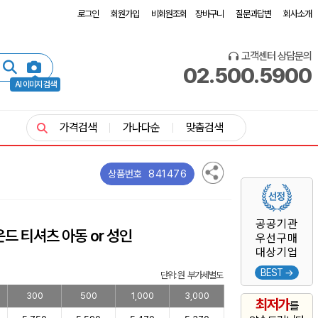
로그인
회원가입
비회원조회
장바구니
질문과답변
회사소개
고객센터 상담문의
02.500.5900
AI 이미지 검색
가격검색
가나다순
맞춤검색
841476
상품번호
공공기관
드 티셔츠 아동 or 성인
우선구매
대상기업
BEST →
단위: 원 부가세별도
300
500
1,000
3,000
최저가
를