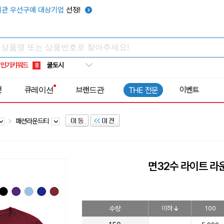
키캡
5
관 우선구매 대상기업
선정!
우산
6
텀블러
7
쿨토시
8
인기키워드
넥쿨러
9
타포린가방
10
전
큐레이션
브랜드관
이벤트
THE 전문
선풍기
1
패션라운드티
면32수 라이트 라운
수량
이하
100