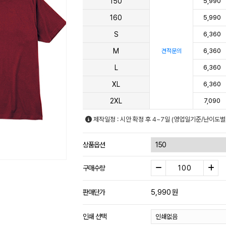
150
5,990
160
5,990
S
6,360
M
6,360
견적문의
L
6,360
XL
6,360
2XL
7,090
제작일정 : 시안 확정 후 4~7일 (영업일기준/난이도별
상품옵션
구매수량
5,990
원
판매단가
인쇄 선택