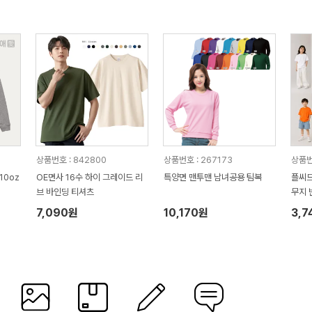
상품번호 : 842800
상품번호 : 267173
상품번
10oz
OE면사 16수 하이 그레이드 리
특양면 맨투맨 남녀공용 팀복
플씨드
브 바인딩 티셔츠
무지 
7,090원
10,170원
3,7