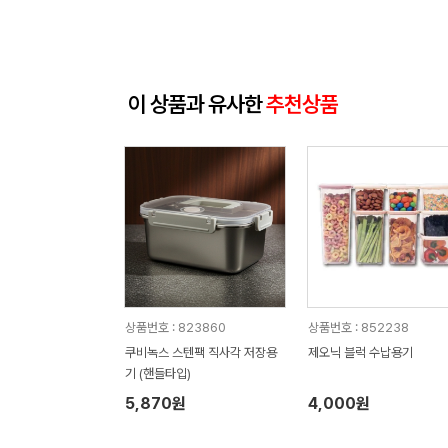
이 상품과 유사한
추천상품
상품번호 : 823860
상품번호 : 852238
쿠비녹스 스텐팩 직사각 저장용
제오닉 블럭 수납용기
기 (핸들타입)
5,870원
4,000원