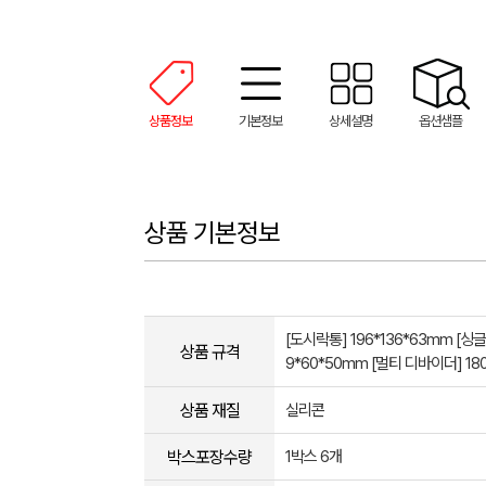
상품정보
기본정보
상세설명
옵션샘플
상품 기본정보
[도시락통] 196*136*63mm [싱
상품 규격
9*60*50mm [멀티 디바이더] 18
상품 재질
실리콘
박스포장수량
1박스 6개