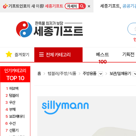
×
세종기프트,
공공기
기프트인포
의 새 이름!
세종기프트
자세히
베스트
기획전
전체 카테고리
즐겨찾기
100
인기카테고리
홈
텀블러/주방/식품
주방용품
보관/밀폐용기
TOP 10
1
에코백
2
텀블러
3
우산
4
부채
5
보조배터리
6
수건
7
선풍기