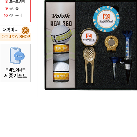
8
보온보냉백
9
물티슈
10
장바구니
대박머니
₩
COUPON
SHOP
모바일에서도
세종기프트