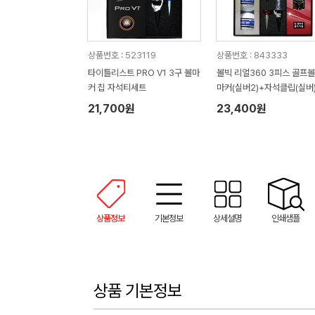
상품번호 : 523119
상품번호 : 843333
타이틀리스트 PRO V1 3구 볼마
볼빅 리얼360 3피스 골프볼
커 칩 자석티세트
마커(실버2)+자석클립(실버
+자석티(2)+골프타월 세트
21,700원
23,400원
상품정보
기본정보
상세설명
인쇄샘플
상품 기본정보