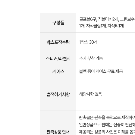
골프볼6구, 칩볼마커2개, 그린보수
구성품
1개, 자석클립1개, 자석티1개
박스포장수량
1박스 30개
스티커/라벨지
추가 부착 가능
케이스
블랙 종이 케이스 무료 제공
법적허가사항
해당사항 없음
판촉물은 판촉을 목적으로 제작하여
일반상품으로 판매는 신중히 판단해
판촉상품 안내
제공되는 상품의 사진은 이해를 