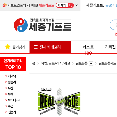
×
세종기프트,
공공기
기프트인포
의 새 이름!
세종기프트
자세히
베스트
기획전
전체 카테고리
즐겨찾기
100
인기카테고리
홈
차량/골프/레저/계절
골프용품
골프용품세
TOP 10
1
에코백
2
텀블러
3
우산
4
부채
5
보조배터리
6
수건
7
선풍기