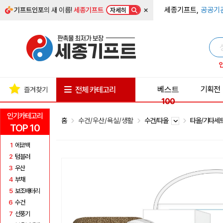
×
세종기프트,
공공기
기프트인포
의 새 이름!
세종기프트
자세히
베스트
기획전
전체 카테고리
즐겨찾기
100
인기카테고리
홈
수건/우산/욕실/생활
수건/타올
타올/기타세
TOP 10
1
에코백
2
텀블러
3
우산
4
부채
5
보조배터리
6
수건
7
선풍기