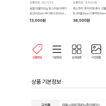
상품번호 : 827270
상품번호 : 835938
송월 타올150g 포스티보나바디
레스쁘리 프리미엄 휴식 선
로션300ml 바디워시300ml 물
트 (타올2ea+디퓨저50ml
티슈100매(4종)
렌저290ml+로션300ml)
13,000원
38,000원
상품정보
기본정보
상세설명
시안샘플
상품 기본정보
구성품
타올+샤워기필터+종이케이스