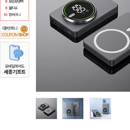
8
보온보냉백
9
물티슈
10
장바구니
대박머니
₩
COUPON
SHOP
모바일에서도
세종기프트