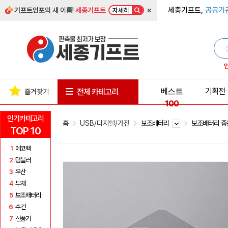
×
세종기프트,
공공기
기프트인포
의 새 이름!
세종기프트
자세히
베스트
기획전
전체 카테고리
즐겨찾기
100
인기카테고리
홈
USB/디지털/가전
보조배터리
보조배터리 중
TOP 10
1
에코백
2
텀블러
3
우산
4
부채
5
보조배터리
6
수건
7
선풍기