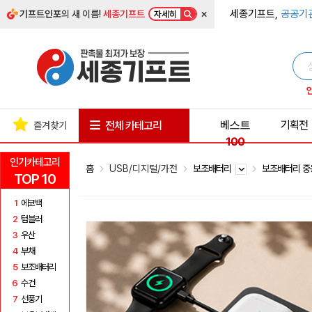
×
세종기프트,
공공기
기프트인포
의 새 이름!
세종기프트
자세히
베스트
기획전
전체 카테고리
즐겨찾기
100
인기카테고리
홈
USB/디지털/가전
보조배터리
보조배터리 중
TOP 10
1
에코백
2
텀블러
3
우산
4
부채
5
보조배터리
6
수건
7
선풍기