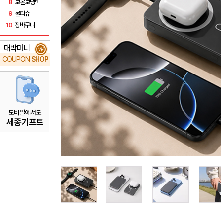
8
보온보냉백
9
물티슈
10
장바구니
대박머니
₩
COUPON
SHOP
모바일에서도
세종기프트