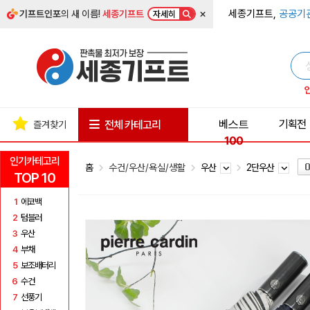
×
세종기프트,
공공기
기프트인포
의 새 이름!
세종기프트
자세히
베스트
기획전
전체 카테고리
즐겨찾기
100
인기카테고리
홈
수건/우산/욕실/생활
우산
2단우산
TOP 10
1
에코백
2
텀블러
3
우산
4
부채
5
보조배터리
6
수건
7
선풍기