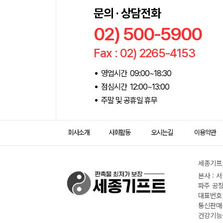
문의 · 상담전화
02) 500-5900
Fax : 02) 2265-4153
영업시간 09:00~18:30
점심시간 12:00~13:00
주말 및 공휴일 휴무
회사소개
사회활동
오시는길
이용약관
세종기프트
본사 : 
파주 공장
대표번호 :
통신판매신
건강기능식