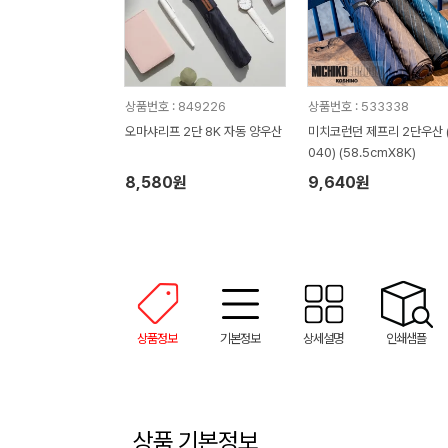
상품번호 : 849226
상품번호 : 533338
오마샤리프 2단 8K 자동 양우산
미치코런던 제프리 2단우산 
040) (58.5cmX8K)
8,580원
9,640원
상품정보
기본정보
상세설명
인쇄샘플
상품 기본정보