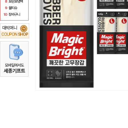
8
보온보냉백
9
물티슈
10
장바구니
대박머니
₩
COUPON
SHOP
모바일에서도
세종기프트