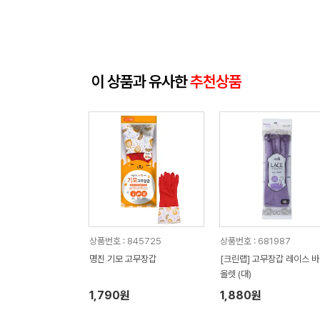
이 상품과 유사한
추천상품
상품번호 : 845725
상품번호 : 681987
명진 기모 고무장갑
[크린랩] 고무장갑 레이스 
올렛 (대)
1,790원
1,880원