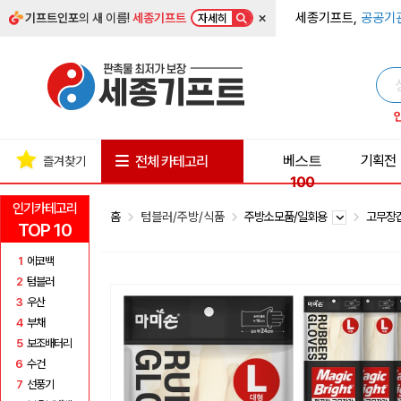
×
세종기프트,
공공기
기프트인포
의 새 이름!
세종기프트
자세히
베스트
기획전
전체 카테고리
즐겨찾기
100
인기카테고리
홈
텀블러/주방/식품
주방소모품/일회용
고무장
TOP 10
1
에코백
2
텀블러
3
우산
4
부채
5
보조배터리
6
수건
7
선풍기