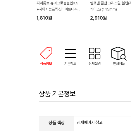
파이롯트 뉴아크로볼볼펜0.5
헬프맨 쿨맨 크리스탈 볼펜(
+지워지는프릭션라이트내추럴
케이스) (145mm)
형광펜세트
1,810원
2,910원
상품정보
기본정보
상세설명
인쇄샘플
상품 기본정보
상품 색상
상세페이지 참고