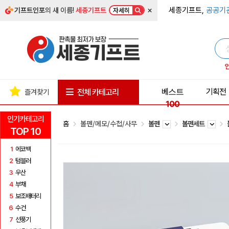
×
세종기프트,
공공기
기프트인포
의 새 이름!
세종기프트
자세히
베스트
기획전
전체 카테고리
즐겨찾기
100
인기카테고리
홈
볼펜/메모/수첩/사무
볼펜
볼펜세트
TOP 10
1
에코백
2
텀블러
3
우산
4
부채
5
보조배터리
6
수건
7
선풍기