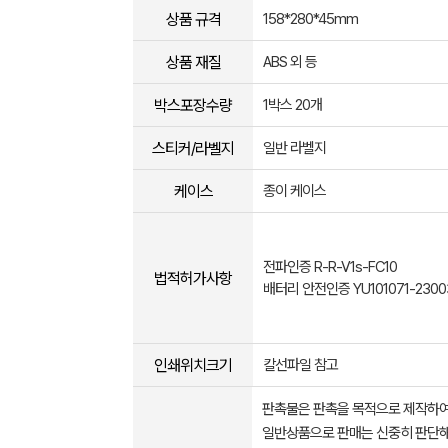
상품 규격
158*280*45mm
상품 재질
ABS 외 등
박스포장수량
1박스 20개
스티커/라벨지
일반 라벨지
케이스
종이 케이스
전파인증 R-R-V1s-FC10
법적허가사항
배터리 안전인증 YU101071-2300
인쇄위치크기
칼선파일 참고
판촉물은 판촉을 목적으로 제작하여
일반상품으로 판매는 신중히 판단해