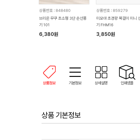
상품번호 : 848480
상품번호 : 859279
브리온 무쿠 초소형 3단 손선풍
미모아 초경량 목걸이 미니 
기 101
기 FHM16
6,380원
3,850원
상품정보
기본정보
상세설명
인쇄샘플
상품 기본정보