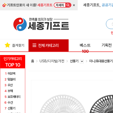
×
세종기프트,
공공기
기프트인포
의 새 이름!
세종기프트
자세히
베스트
기획전
전체 카테고리
즐겨찾기
100
인기카테고리
홈
USB/디지털/가전
선풍기
미니/휴대용선풍
TOP 10
1
에코백
2
텀블러
3
우산
4
부채
5
보조배터리
6
수건
7
선풍기