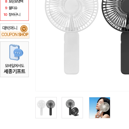
8
보온보냉백
9
물티슈
10
장바구니
대박머니
₩
COUPON
SHOP
모바일에서도
세종기프트