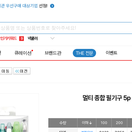
키캡
5
관 우선구매 대상기업
선정!
우산
6
텀블러
7
쿨토시
8
인기키워드
넥쿨러
9
타포린가방
10
전
큐레이션
브랜드관
이벤트
THE 전문
선풍기
1
멀티 종합 필기구 5p
수량
이하
100
200