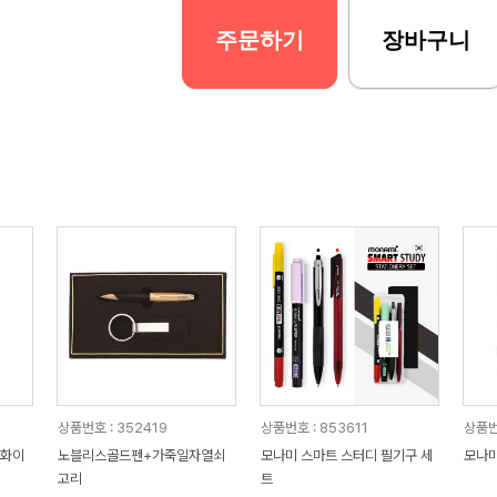
주문하기
장바구니
상품번호 : 352419
상품번호 : 853611
상품번
(화이
노블리스골드펜+가죽일자열쇠
모나미 스마트 스터디 필기구 세
모나미
고리
트