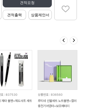
견적요청
견적출력
상품제안서
호 : 837530
상품번호 : 836560
 제타 볼펜+제도샤프 세트
루티네 선물세트 노트볼펜+컬러
충전기어댑터+보조배터리