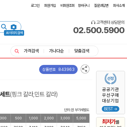
로그인
회원가입
비회원조회
장바구니
질문과답변
회사소개
고객센터 상담문의
02.500.5900
AI 이미지 검색
가격검색
가나다순
맞춤검색
843963
상품번호
공공기관
 세트
(핑크 칼라,민트 칼라)
우선구매
대상기업
BEST →
단위: 원 부가세별도
300
500
1,000
2,000
3,000
5,000
최저가
를