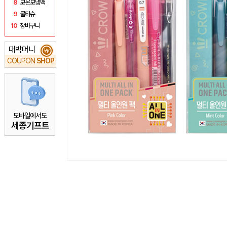
8
보온보냉백
9
물티슈
10
장바구니
대박머니
₩
COUPON
SHOP
모바일에서도
세종기프트