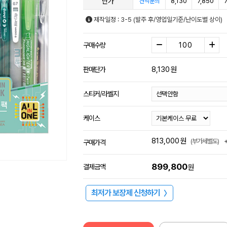
단가
8,130
7,850
견적문의
제작일정 : 3-5 (발주 후/영업일기준/난이도별 상이)
구매수량
8,130
원
판매단가
스티커/라벨지
케이스
813,000
원
(부가세별도)
구매가격
899,800
결제금액
원
최저가 보장제 신청하기
〉