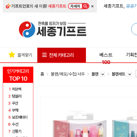
×
세종기프트,
공공기
기프트인포
의 새 이름!
세종기프트
자세히
베스트
기획
전체 카테고리
즐겨찾기
100
인기카테고리
홈
볼펜/메모/수첩/사무
볼펜
볼펜세트
TOP 10
1
에코백
2
텀블러
3
우산
4
부채
5
보조배터리
6
수건
7
선풍기