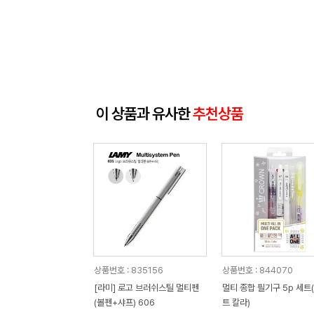
이 상품과 유사한
추천상품
상품번호 : 835156
상품번호 : 844070
[라미] 로고 브러쉬스틸 멀티펜
멀티 종합 필기구 5p 세트
(볼펜+샤프) 606
트 칼라)