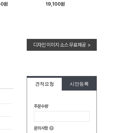
60원
19,100원
디자인 이미지 소스 무료제공 >
견적요청
시안등록
주문수량
문의사항