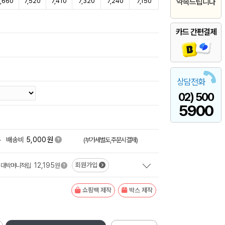
7,660
7,520
7,410
7,320
7,240
7,150
약속드립니다
카드 간편결제
상담전화
02) 500
5900
원
+
배송비
5,000
(부가세별도,주문시결제)
12,195
회원가입
대박머니적립
원
쇼핑백 제작
박스 제작