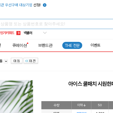
키캡
5
관 우선구매 대상기업
선정!
우산
6
텀블러
7
쿨토시
8
인기키워드
넥쿨러
9
타포린가방
10
전
큐레이션
브랜드관
이벤트
THE 전문
선풍기
1
용품
아이스 쿨패치 시원한패
수량
이하
50