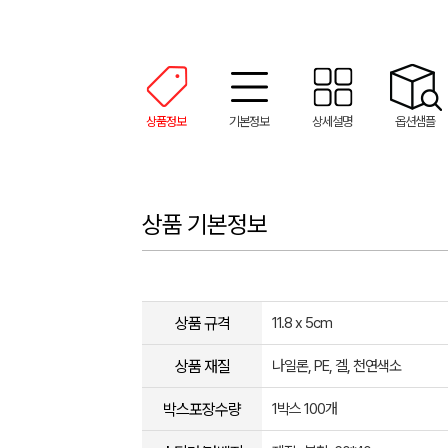
상품정보
기본정보
상세설명
옵션샘플
상품 기본정보
상품 규격
11.8 x 5cm
상품 재질
나일론, PE, 겔, 천연색소
박스포장수량
1박스 100개