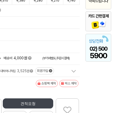
4,510
4,380
4,280
4,210
4,140
약속드립니다
)
카드 간편결제
상담전화
02) 500
5900
원
+
배송비
4,000
(부가세별도,주문시결제)
3,525
회원가입
대박머니적립
원
쇼핑백 제작
박스 제작
견적요청