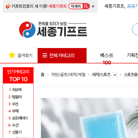
×
세종기프트,
공공기
기프트인포
의 새 이름!
세종기프트
자세히
베스트
기획
전체 카테고리
즐겨찾기
100
인기카테고리
홈
차량/골프/레저/계절
레저/스포츠
스포츠
TOP 10
1
에코백
2
텀블러
3
우산
4
부채
5
보조배터리
6
수건
7
선풍기