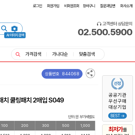
로그인
회원가입
비회원조회
장바구니
질문과답변
회사소개
고객센터 상담문의
02.500.5900
AI 이미지 검색
가격검색
가나다순
맞춤검색
844068
상품번호
공공기관
치 쿨링패치 2매입 S049
우선구매
대상기업
BEST →
단위: 원 부가세별도
100
200
300
500
1,000
최저가
를