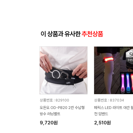
이 상품과 유사한
추천상품
상품번호 : 829100
상품번호 : 837034
오든오 OD-PB20 2칸 수납형
페릭스 LED 라이트 야간 
방수 러닝벨트
전 암밴드
9,720원
2,510원