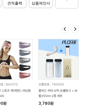
견적출력
상품제안서
호 : 843370
상품번호 : 760059
 스포츠 헤어밴드 러닝용
플씨드 에어 브릭 손쿨토시 + 보
549
틀350ml 2종 세트
00원
3,780원