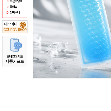
8
보온보냉백
9
물티슈
10
장바구니
대박머니
₩
COUPON
SHOP
모바일에서도
세종기프트