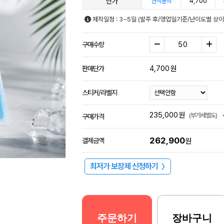
단가
4,700
견적문의
제작일정 : 3~5일 (발주 후/영업일기준/난이도별 상이
구매수량
4,700
원
판매단가
스티커/라벨지
235,000
원
(부가세별도)
구매가격
262,900
결제금액
원
최저가 보장제 신청하기
〉
주문하기
장바구니