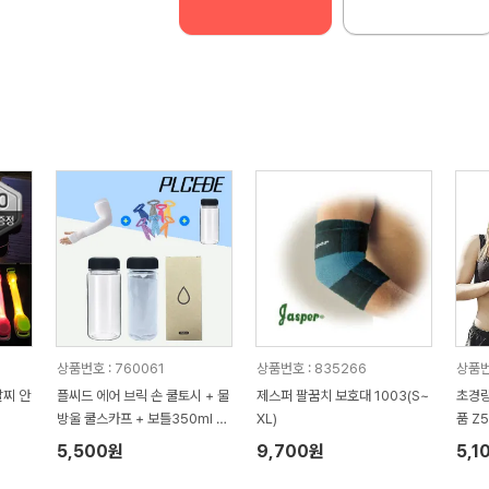
상품번호 : 760061
상품번호 : 835266
상품번
팔찌 안
플씨드 에어 브릭 손 쿨토시 + 물
제스퍼 팔꿈치 보호대 1003(S~
초경량
방울 쿨스카프 + 보틀350ml 3
XL)
품 Z
종 세트
5,500원
9,700원
5,1