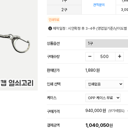
1구
1,8
견적문의
2구
3,0
인쇄무료
제작일정 : 시안확정 후 3~4주 (영업일기준/난이도별 
상품옵션
구매수량
1,880
원
판매단가
인쇄 선택
케이스
940,000
원
(부가세별도)
구매가격
1,040,050
결제금액
원