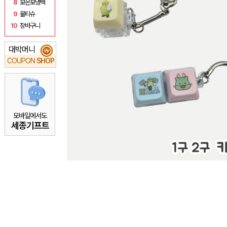
8
보온보냉백
9
물티슈
10
장바구니
대박머니
₩
COUPON
SHOP
모바일에서도
세종기프트