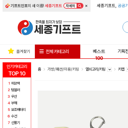
×
세종기프트,
공공기
기프트인포
의 새 이름!
세종기프트
자세히
베스트
기획
전체 카테고리
즐겨찾기
100
인기카테고리
홈
가방/패션/미용/키링
열쇠고리/키링
키캡
TOP 10
1
에코백
2
텀블러
3
우산
4
부채
5
보조배터리
6
수건
7
선풍기