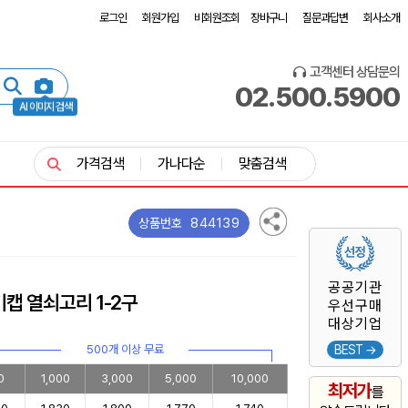
로그인
회원가입
비회원조회
장바구니
질문과답변
회사소개
고객센터 상담문의
02.500.5900
AI 이미지 검색
가격검색
가나다순
맞춤검색
844139
상품번호
공공기관
캡 열쇠고리 1-2구
우선구매
대상기업
500개 이상 무료
BEST →
0
1,000
3,000
5,000
10,000
최저가
를