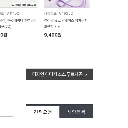
 : 841152
상품번호 : 849252
제작]PVC캐릭터 키캡열쇠
컬러팝 큐브 약케이스 약파우치
1구(2D)
보관함 키링
40원
9,400원
디자인 이미지 소스 무료제공 >
견적요청
시안등록