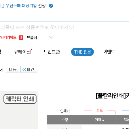
키캡
5
관 우선구매 대상기업
선정!
우산
6
텀블러
7
쿨토시
8
인기키워드
넥쿨러
9
타포린가방
10
전
큐레이션
브랜드관
이벤트
THE 전문
선풍기
1
[풀칼라인쇄]키
별도
인쇄비
수량
이하
50