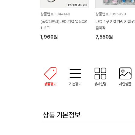
상품번호 : 844140
상품번호 : 855928
[풀칼라인쇄]LED 키캡 열쇠고리
LED 4구 키캡키링 키캡굿
1-2구
춤제작
1,960원
7,550원
상품정보
기본정보
상세설명
시안샘플
상품 기본정보