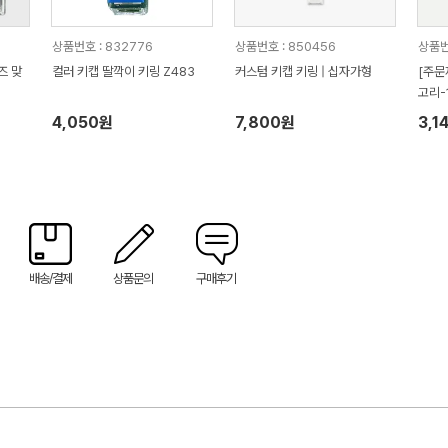
상품번호 : 832776
상품번호 : 850456
상품번호
즈 맞
컬러 키캡 딸깍이 키링 Z483
커스텀 키캡 키링 | 십자가형
[주문
고리-
4,050원
7,800원
3,1
배송/결제
상품문의
구매후기