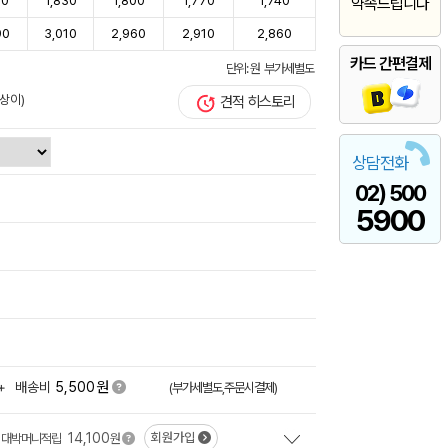
80
1,830
1,800
1,770
1,740
약속드립니다
90
3,010
2,960
2,910
2,860
카드 간편결제
단위: 원 부가세별도
상이)
견적 히스토리
상담전화
02) 500
5900
원
+
배송비
5,500
(부가세별도,주문시결제)
14,100
회원가입
대박머니적립
원