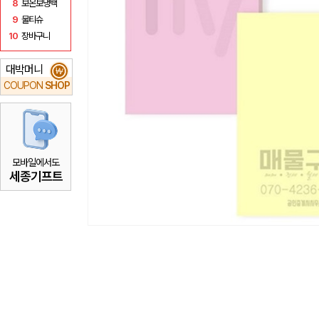
8
보온보냉백
9
물티슈
10
장바구니
대박머니
₩
COUPON
SHOP
모바일에서도
세종기프트