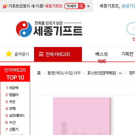
×
세종기프트,
공공기
기프트인포
의 새 이름!
세종기프트
자세히
베스트
기획전
전체 카테고리
즐겨찾기
100
인기카테고리
홈
볼펜/메모/수첩/사무
포스트잇(점착메모)
점착
TOP 10
1
에코백
2
텀블러
3
우산
4
부채
5
보조배터리
6
수건
7
선풍기