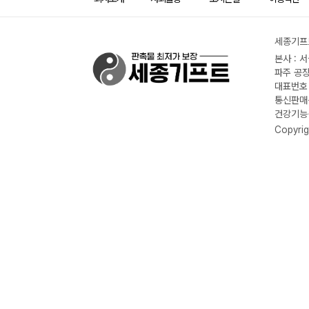
세종기프트
본사 : 
파주 공장
대표번호 :
통신판매신
건강기능식
Copyrig