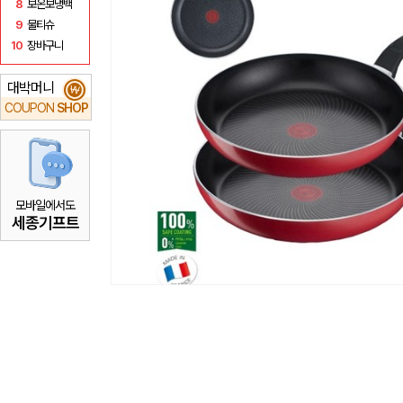
8
보온보냉백
9
물티슈
10
장바구니
대박머니
₩
COUPON
SHOP
모바일에서도
세종기프트