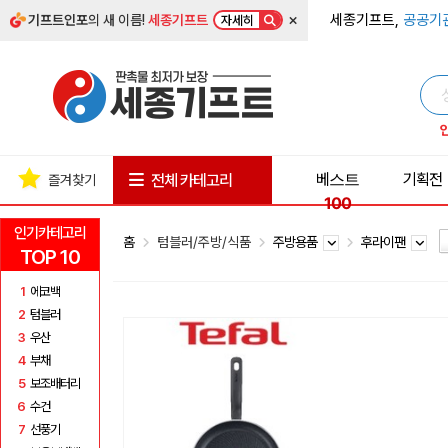
×
세종기프트,
공공기
기프트인포
의 새 이름!
세종기프트
자세히
베스트
기획전
전체 카테고리
즐겨찾기
100
인기카테고리
홈
텀블러/주방/식품
주방용품
후라이팬
TOP 10
1
에코백
2
텀블러
3
우산
4
부채
5
보조배터리
6
수건
7
선풍기