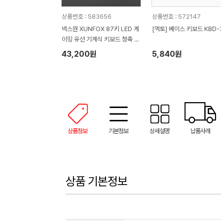
상품번호 : 583656
상품번호 : 572147
넥스원 XUNFOX 87키 LED 게
[엑토] 베이스 키보드 KBD-
이밍 유선 기계식 키보드 청축 K
80
43,200원
5,840원
상품정보
기본정보
상세설명
납품사례
상품 기본정보