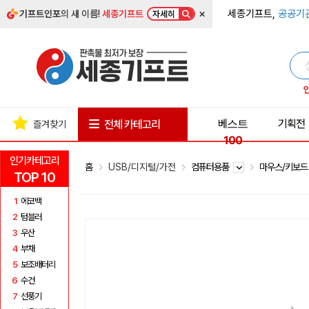
×
세종기프트,
공공기
기프트인포
의 새 이름!
세종기프트
자세히
베스트
기획전
전체 카테고리
즐겨찾기
100
인기카테고리
홈
USB/디지털/가전
컴퓨터용품
마우스/키보
TOP 10
1
에코백
2
텀블러
3
우산
4
부채
5
보조배터리
6
수건
7
선풍기