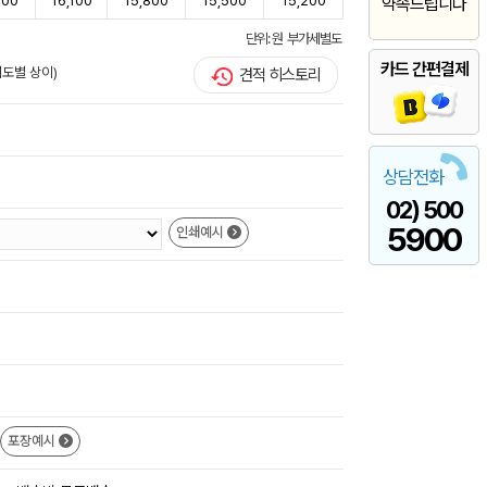
600
16,100
15,800
15,500
15,200
약속드립니다
단위: 원 부가세별도
카드 간편결제
이도별 상이)
견적 히스토리
상담전화
02) 500
5900
인쇄예시
포장예시