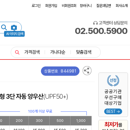
로그인
회원가입
비회원조회
장바구니
질문과답변
회사소개
고객센터 상담문의
02.500.5900
AI 이미지 검색
가격검색
가나다순
맞춤검색
844981
상품번호
공공기관
클형 3단 자동 양우산
(UPF50+)
우선구매
대상기업
100개 이상 무료
BEST →
00
200
300
500
1,000
최저가
를