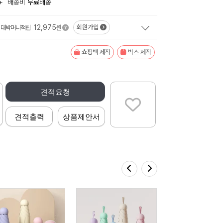
+
배송비
무료배송
12,975
회원가입
대박머니적립
원
쇼핑백 제작
박스 제작
견적요청
견적출력
상품제안서