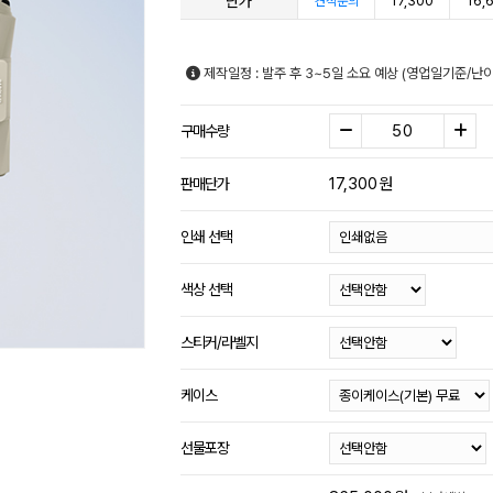
단가
17,300
16,
견적문의
제작일정 : 발주 후 3~5일 소요 예상 (영업일기준/난
구매수량
17,300
원
판매단가
인쇄 선택
색상 선택
스티커/라벨지
케이스
선물포장