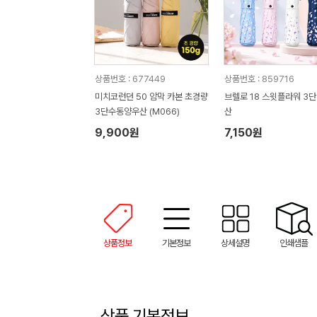
상품번호 : 677449
상품번호 : 859716
미치코런던 50 암막 카본 초경량
브렐로 18 스윗플라워 3단
3단수동양우산 (M066)
산
9,900원
7,150원
상품정보
기본정보
상세설명
인쇄샘플
상품 기본정보