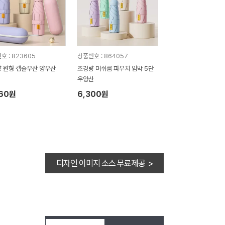
호 : 823605
상품번호 : 864057
 원형 캡슐우산 양우산
초경량 머쉬룸 파우치 암막 5단
우양산
960원
6,300원
디자인 이미지 소스 무료제공 >