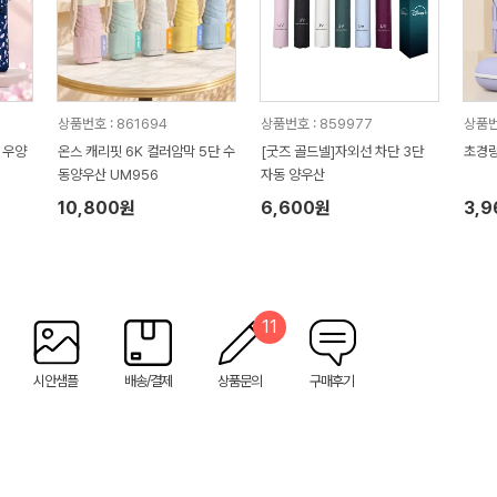
상품번호 : 861694
상품번호 : 859977
상품번
 우양
온스 캐리핏 6K 컬러암막 5단 수
[굿즈 골드넬]자외선 차단 3단
초경량
동양우산 UM956
자동 양우산
10,800원
6,600원
3,
11
시안샘플
배송/결제
상품문의
구매후기