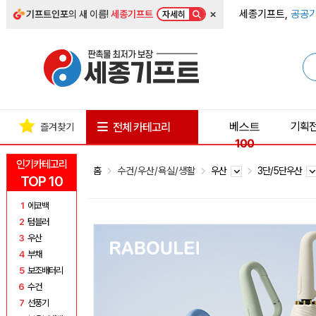
×
세종기프트,
공공기
기프트인포
의 새 이름!
세종기프트
자세히
베스트
기획
전체 카테고리
즐겨찾기
100
인기카테고리
홈
수건/우산/욕실/생활
우산
3단/5단우산
TOP 10
1
에코백
2
텀블러
3
우산
4
부채
5
보조배터리
6
수건
7
선풍기