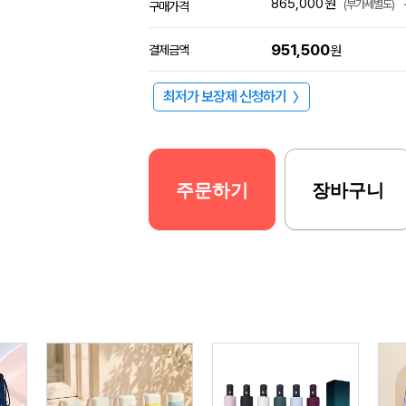
865,000
원
(부가세별도)
구매가격
951,500
결제금액
원
최저가 보장제 신청하기
〉
주문하기
장바구니