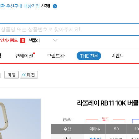
키캡
5
관 우선구매 대상기업
선정!
우산
6
텀블러
7
쿨토시
8
인기키워드
넥쿨러
9
타포린가방
10
전
큐레이션
브랜드관
이벤트
THE 전문
선풍기
1
라볼레이 RB11 10K 버
별도
인쇄비
수량
이하
50
1