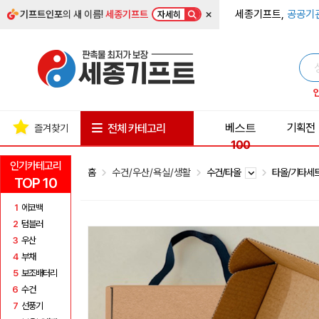
×
세종기프트,
공공기
기프트인포
의 새 이름!
세종기프트
자세히
베스트
기획전
전체 카테고리
즐겨찾기
100
인기카테고리
홈
수건/우산/욕실/생활
수건/타올
타올/기타세
TOP 10
1
에코백
2
텀블러
3
우산
4
부채
5
보조배터리
6
수건
7
선풍기