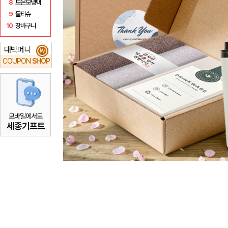
8
보온보냉백
9
물티슈
10
장바구니
대박머니
₩
COUPON
SHOP
모바일에서도
세종기프트