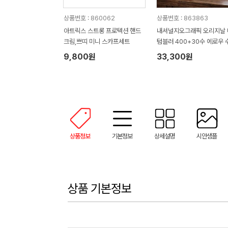
상품번호 : 860062
상품번호 : 863863
아트릭스 스트롱 프로텍션 핸드
내셔널지오그래픽 오리지날 
크림,쁘띠 미니 스카프세트
텀블러 400+30수 에로우 
타올 텀블러세트 NL08
9,800원
33,300원
상품정보
기본정보
상세설명
시안샘플
상품 기본정보