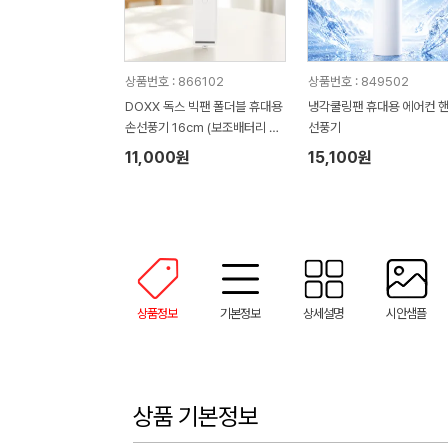
상품번호 : 866102
상품번호 : 849502
DOXX 독스 빅팬 폴더블 휴대용
냉각쿨링팬 휴대용 에어컨 
손선풍기 16cm (보조배터리 겸
선풍기
용)
11,000원
15,100원
상품정보
기본정보
상세설명
시안샘플
상품 기본정보