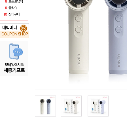
8
보온보냉백
9
물티슈
10
장바구니
대박머니
₩
COUPON
SHOP
모바일에서도
세종기프트