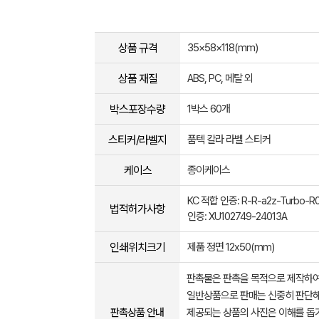
상품 규격
35×58×118(mm)
상품 재질
ABS, PC, 메탈 외
박스포장수량
1박스 60개
스티커/라벨지
품텍 칼라 라벨 스티커
케이스
종이케이스
KC 적합 인증: R-R-a2z-Turbo-
법적허가사항
인증: XU102749-24013A
인쇄위치크기
제품 정면 12x50(mm)
판촉물은 판촉을 목적으로 제작하여
일반상품으로 판매는 신중히 판단해
판촉상품 안내
제공되는 상품의 사진은 이해를 