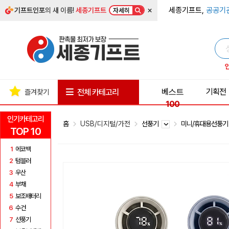
×
세종기프트,
공공기
기프트인포
의 새 이름!
세종기프트
자세히
베스트
기획전
전체 카테고리
즐겨찾기
100
인기카테고리
홈
USB/디지털/가전
선풍기
미니/휴대용선풍
TOP 10
1
에코백
2
텀블러
3
우산
4
부채
5
보조배터리
6
수건
7
선풍기