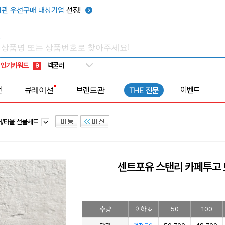
키캡
5
관 우선구매 대상기업
선정!
우산
6
텀블러
7
쿨토시
8
인기키워드
넥쿨러
9
타포린가방
10
전
큐레이션
브랜드관
이벤트
THE 전문
선풍기
1
러/타올 선물세트
센트포유 스탠리 카페투고
수량
이하
50
100