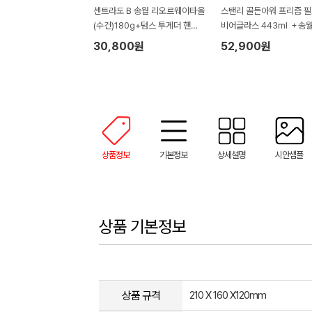
센트라도 B 송월 리오르웨이타올
스탠리 골든아워 프리즘 
(수건)180g+텀스 투게더 핸들
비어글라스 443ml ＋송
텀블러 600ml 세트
수건1P세트
30,800원
52,900원
상품정보
기본정보
상세설명
시안샘플
상품 기본정보
상품 규격
210 X 160 X120mm