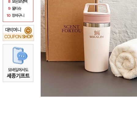
8
보온보냉백
9
물티슈
10
장바구니
대박머니
₩
COUPON
SHOP
모바일에서도
세종기프트