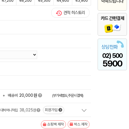
47,200
46,200
45,300
44,600
43,900
약속드립니다
견적 히스토리
카드 간편결제
상담전화
02) 500
5900
원
+
배송비
20,000
(부가세별도,주문시결제)
38,025
회원가입
대박머니적립
원
쇼핑백 제작
박스 제작