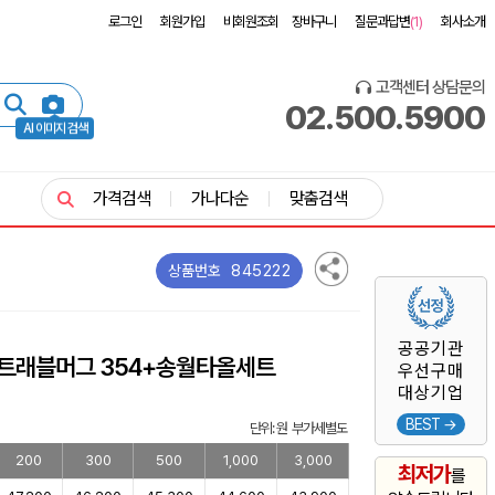
로그인
회원가입
비회원조회
장바구니
질문과답변
(1)
회사소개
고객센터 상담문의
02.500.5900
AI 이미지 검색
가격검색
가나다순
맞춤검색
845222
상품번호
공공기관
 트래블머그 354+송월타올세트
우선구매
대상기업
BEST →
단위: 원 부가세별도
200
300
500
1,000
3,000
최저가
를