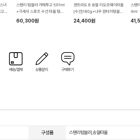
필스너
스탠리 텀블러 카페투고 591ml
센트라도 B 송월 리오르웨이타올
스탠리
월고급
+극세사 스포츠 수건 타올 텀블
(수건)180g+나우 원터치텀블러
4ml
러세트 까페투고 SL12
500ml 세트
60,300원
24,400원
41,
배송/결제
상품문의
구매후기
구성품
스탠리텀블러,송월타올