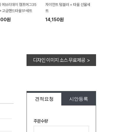
 에브리데이 캠프머그35
자이언트 텀블러 + 타올 선물세
 ＋고급핸드타올1P세트
트
500원
14,150원
디자인 이미지 소스 무료제공 >
견적요청
시안등록
주문수량