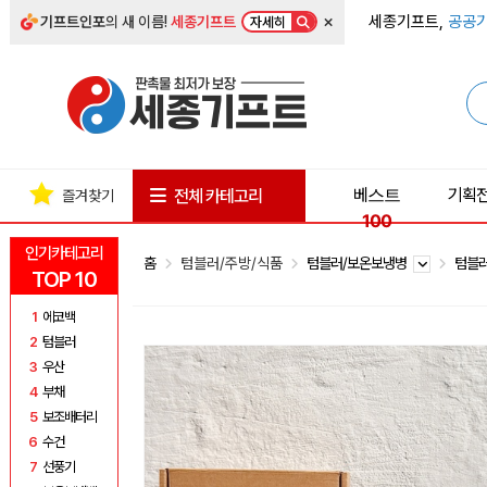
×
세종기프트,
공공기
기프트인포
의 새 이름!
세종기프트
자세히
베스트
기획
전체 카테고리
즐겨찾기
100
인기카테고리
홈
텀블러/주방/식품
텀블러/보온보냉병
텀블
TOP 10
1
에코백
2
텀블러
3
우산
4
부채
5
보조배터리
6
수건
7
선풍기