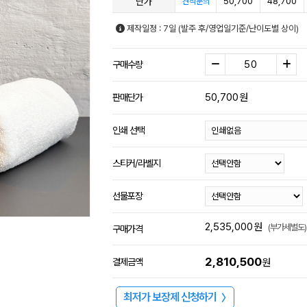
단가
50,700
48,700
견적문의
제작일정 : 7일 (발주 후/영업일기준/난이도별 상이)
구매수량
50,700
원
판매단가
인쇄 선택
스티커/라벨지
선물포장
2,535,000
원
(부가세별도)
구매가격
2,810,500
결제금액
원
최저가 보장제 신청하기
〉