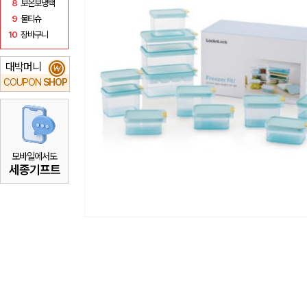
8
보온보냉백
9
물티슈
10
장바구니
대박머니
₩
COUPON
SHOP
모바일에서도
세종기프트