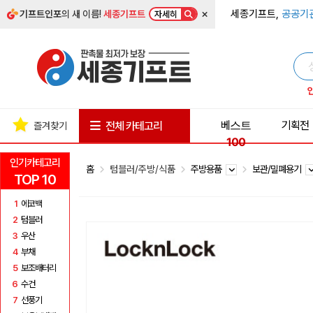
×
세종기프트,
공공기
기프트인포
의 새 이름!
세종기프트
자세히
베스트
기획전
전체 카테고리
즐겨찾기
100
인기카테고리
홈
텀블러/주방/식품
주방용품
보관/밀폐용기
TOP 10
1
에코백
2
텀블러
3
우산
4
부채
5
보조배터리
6
수건
7
선풍기