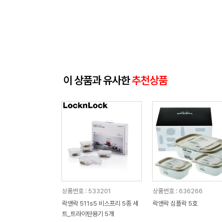
이 상품과 유사한
추천상품
상품번호 : 533201
상품번호 : 636266
락앤락 511s5 비스프리 5종 세
락앤락 심플락 5호
트_트라이탄용기 5개