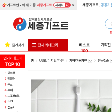
×
세종기프트,
공공기
기프트인포
의 새 이름!
세종기프트
자세히
베스트
기획전
전체 카테고리
즐겨찾기
100
인기카테고리
홈
USB/디지털/가전
치아/미용가전
전동칫솔
TOP 10
1
에코백
2
텀블러
3
우산
4
부채
5
보조배터리
6
수건
7
선풍기