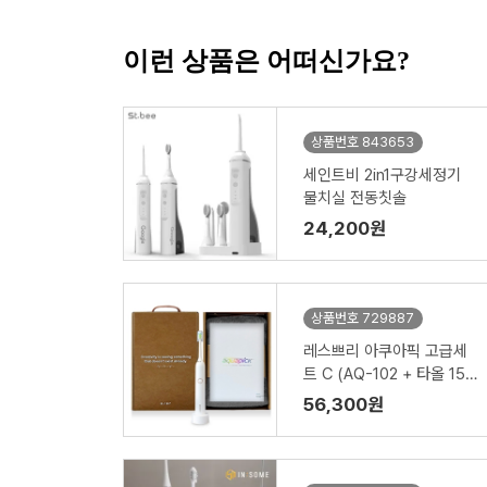
이런 상품은 어떠신가요?
상품번호 843653
세인트비 2in1구강세정기
물치실 전동칫솔
24,200원
상품번호 729887
레스쁘리 아쿠아픽 고급세
트 C (AQ-102 + 타올 150
g)
56,300원