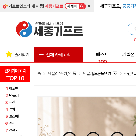
×
세종기프트,
공공기
기프트인포
의 새 이름!
세종기프트
자세히
베스트
기획전
전체 카테고리
즐겨찾기
100
인기카테고리
홈
텀블러/주방/식품
텀블러/보온보냉병
스텐머
TOP 10
1
에코백
2
텀블러
3
우산
4
부채
5
보조배터리
6
수건
7
선풍기