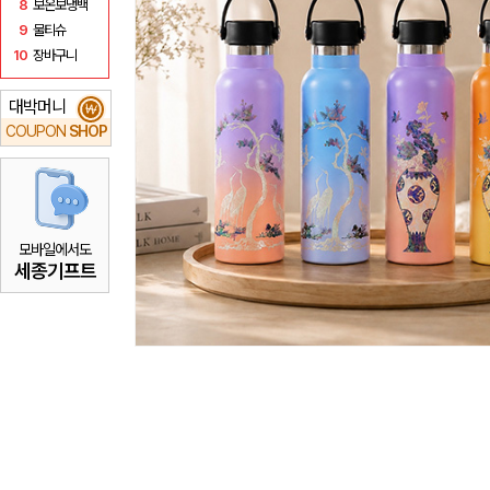
8
보온보냉백
9
물티슈
10
장바구니
대박머니
₩
COUPON
SHOP
모바일에서도
세종기프트