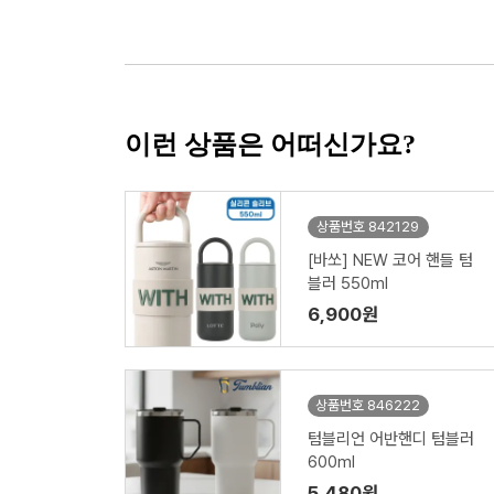
이런 상품은 어떠신가요?
상품번호 842129
[바쏘] NEW 코어 핸들 텀
블러 550ml
6,900원
상품번호 846222
텀블리언 어반핸디 텀블러
600ml
5,480원