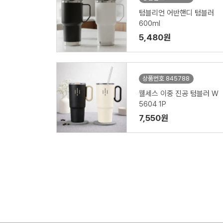
텀블리언 어반핸디 텀블러
600ml
5,480원
상품번호 845788
웰세스 이중 진공 텀블러 W
5604 1P
7,550원