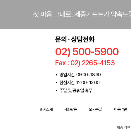
첫 마음 그대로! 세종기프트가 약속드
문의 · 상담전화
02) 500-5900
Fax : 02) 2265-4153
영업시간 09:00~18:30
점심시간 12:00~13:00
주말 및 공휴일 휴무
회사소개
사회활동
오시는길
이용약관
세종기프트