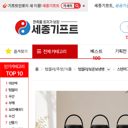
×
세종기프트,
공공기
기프트인포
의 새 이름!
세종기프트
자세히
베스트
기획전
전체 카테고리
즐겨찾기
100
인기카테고리
홈
텀블러/주방/식품
텀블러/보온보냉병
스텐머
TOP 10
1
에코백
2
텀블러
3
우산
4
부채
5
보조배터리
6
수건
7
선풍기