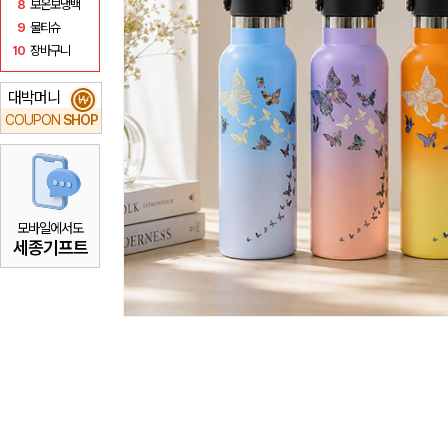
8
보온보냉백
9
물티슈
10
장바구니
대박머니
₩
COUPON
SHOP
모바일에서도
세종기프트