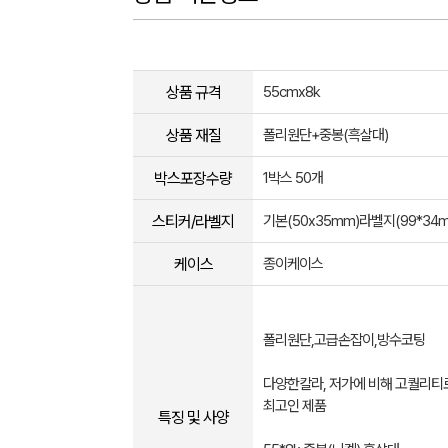
상품 규격
55cmx8k
상품 재질
폴리원단+중봉(흑살대)
박스포장수량
1박스 50개
스티커/라벨지
기본(50x35mm)라벨지(99*34
케이스
종이케이스
폴리원단,고급손잡이,방수코팅
다양한칼라, 저가에 비해 고퀄리티
최고인 제품
특징 및 사양