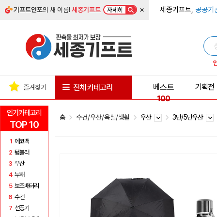
×
세종기프트,
공공기
기프트인포
의 새 이름!
세종기프트
자세히
베스트
기획전
전체 카테고리
즐겨찾기
100
인기카테고리
홈
수건/우산/욕실/생활
우산
3단/5단우산
TOP 10
1
에코백
2
텀블러
3
우산
4
부채
5
보조배터리
6
수건
7
선풍기