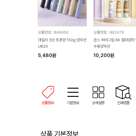
상품번호 : 846450
상품번호 : 862479
데일리 3단 초경양 150g 양우산
온스 에어그립 6K 컬러암막 
UB20
수동양우산
5,480원
10,200원
상품정보
기본정보
상세설명
인쇄샘플
상품 기본정보