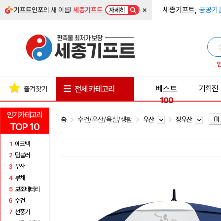
×
세종기프트,
공공기
기프트인포
의 새 이름!
세종기프트
자세히
베스트
기획전
전체 카테고리
즐겨찾기
100
인기카테고리
홈
수건/우산/욕실/생활
우산
장우산
TOP 10
1
에코백
2
텀블러
3
우산
4
부채
5
보조배터리
6
수건
7
선풍기