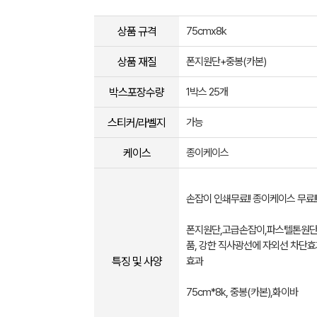
상품 규격
75cmx8k
상품 재질
폰지원단+중봉(카본)
박스포장수량
1박스 25개
스티커/라벨지
가능
케이스
종이케이스
손잡이 인쇄무료!! 종이케이스 무료!
폰지원단,고급손잡이,파스텔톤원단
품, 강한 직사광선에 자외선 차단
특징 및 사양
효과
75cm*8k, 중봉(카본),화이바