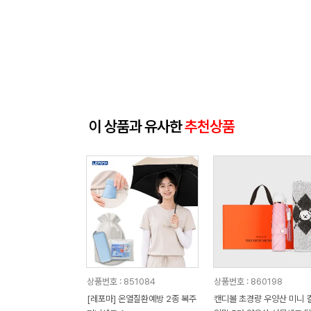
이 상품과 유사한
추천상품
상품번호 : 851084
상품번호 : 860198
[레포마] 온열질환예방 2종 복주
캔디볼 초경량 우양산 미니 