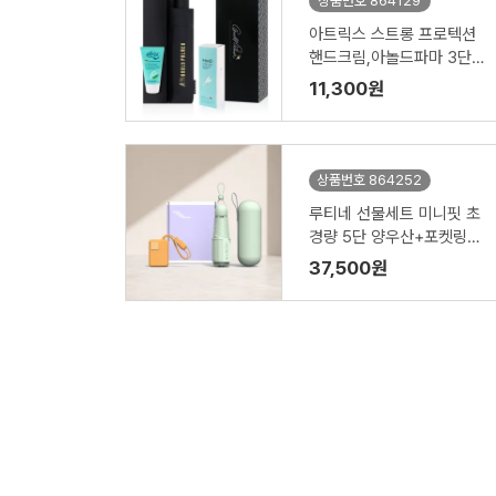
상품번호 864129
아트릭스 스트롱 프로텍션
핸드크림,아놀드파마 3단수
동솔리드 우산세트
11,300원
상품번호 864252
루티네 선물세트 미니핏 초
경량 5단 양우산+포켓링크
35W 보조배터리 10000m
37,500원
Ah