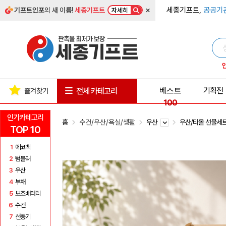
×
세종기프트,
공공기
기프트인포
의 새 이름!
세종기프트
자세히
베스트
기획전
전체 카테고리
즐겨찾기
100
인기카테고리
홈
수건/우산/욕실/생활
우산
우산/타올 선물세
TOP 10
1
에코백
2
텀블러
3
우산
4
부채
5
보조배터리
6
수건
7
선풍기