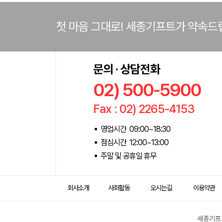
첫 마음 그대로! 세종기프트가 약속드
문의 · 상담전화
02) 500-5900
Fax : 02) 2265-4153
영업시간 09:00~18:30
점심시간 12:00~13:00
주말 및 공휴일 휴무
회사소개
사회활동
오시는길
이용약관
세종기프트