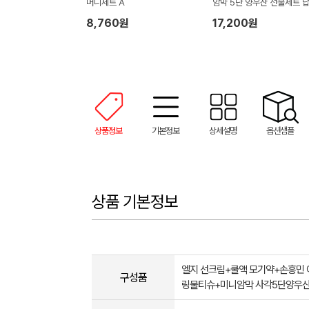
머니세트 A
암막 5단 양우산 선물세트 
품+무한타올세트 푸들이 40
8,760원
17,200원
50g 수건세트
상품정보
기본정보
상세설명
옵션샘플
상품 기본정보
엘지 선크림+쿨액 모기약+손흥민
구성품
링물티슈+미니암막 사각5단양우