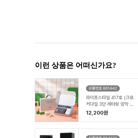
이런 상품은 어떠신가요?
상품번호 861442
라이프스타일 417호 (크로
커다일 3단 레터링 암막 전
자동 우산 VIP+심플 타올 1
12,200원
50g)