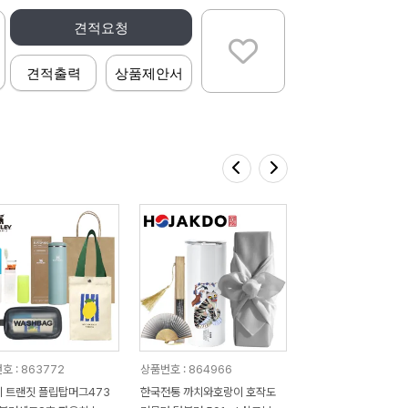
견적요청
견적출력
상품제안서
호 : 863772
상품번호 : 864966
 트랜짓 플립탑머그473
한국전통 까치와호랑이 호작도