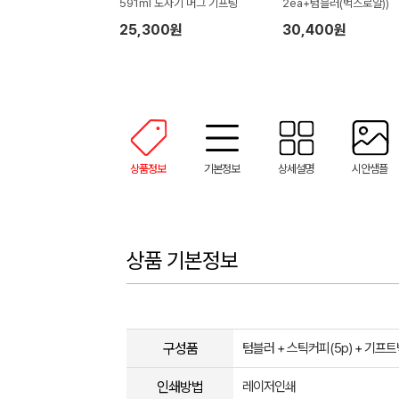
591ml 도자기 머그 기프팅
2ea+텀블러(벅스로얄))
25,300원
30,400원
상품정보
기본정보
상세설명
시안샘플
상품 기본정보
구성품
텀블러 + 스틱커피(5p) + 기프
인쇄방법
레이저인쇄