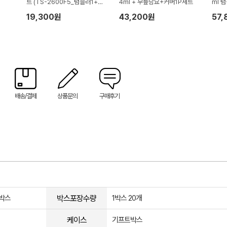
트 (TS-2600F5_텀블러1+미
4ml + 무릎담요+커버1P세트
ml 
니선풍기1)
봉32
19,300원
43,200원
57,
배송/결제
상품문의
구매후기
박스포장수량
트박스
1박스 20개
케이스
기프트박스