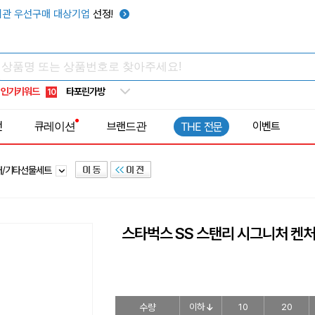
텀블러
7
관 우선구매 대상기업
선정!
쿨토시
8
넥쿨러
9
타포린가방
10
인기키워드
선풍기
1
전
큐레이션
브랜드관
이벤트
THE 전문
러/기타선물세트
스타벅스 SS 스탠리 시그니처 켄처 
수량
이하
10
20