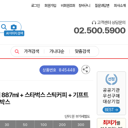
로그인
회원가입
비회원조회
장바구니
질문과답변
회사소개
고객센터 상담문의
02.500.5900
AI 이미지 검색
가격검색
가나다순
맞춤검색
845448
상품번호
공공기관
887ml + 스타벅스 스틱커피 + 기프트
우선구매
박스
대상기업
BEST →
단위: 원 부가세별도
최저가
를
30
50
100
200
300