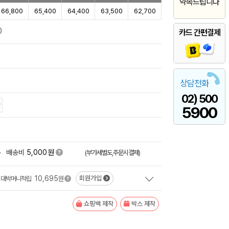
약속드립니다
66,800
65,400
64,400
63,500
62,700
)
카드 간편결제
상담전화
02) 500
5900
원
+
배송비
5,000
(부가세별도,주문시결제)
10,695
회원가입
대박머니적립
원
쇼핑백 제작
박스 제작