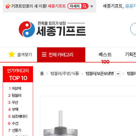
×
세종기프트,
공공기
기프트인포
의 새 이름!
세종기프트
자세히
베스트
기획
전체 카테고리
즐겨찾기
100
인기카테고리
홈
텀블러/주방/식품
텀블러/보온보냉병
텀블
TOP 10
1
에코백
2
텀블러
3
우산
4
부채
5
보조배터리
6
수건
7
선풍기