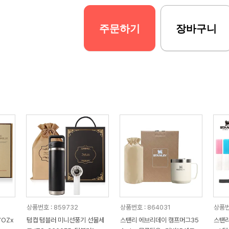
주문하기
장바구니
상품번호 : 859732
상품번호 : 864031
상품번
7OZx
텀컵 텀블러 미니선풍기 선물세
스탠리 에브리데이 캠프머그35
스탠리