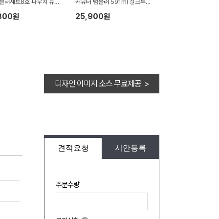
텀블러세트8호 파우치 뉴따
커뮤터 텀블러 591ml 실크부채
6칫솔치약세트 쇼핑백포함
기프팅 (보자기 포장)
800원
25,900원
디자인 이미지 소스 무료제공 >
견적요청
시안등록
주문수량