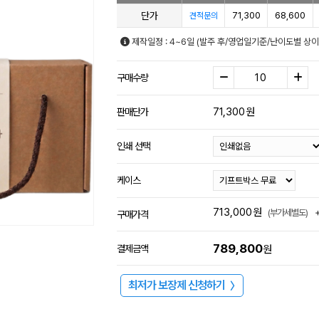
단가
71,300
68,600
견적문의
제작일정 : 4~6일 (발주 후/영업일기준/난이도별 상이
구매수량
71,300
원
판매단가
인쇄 선택
케이스
713,000
원
(부가세별도)
구매가격
789,800
결제금액
원
최저가 보장제 신청하기
〉