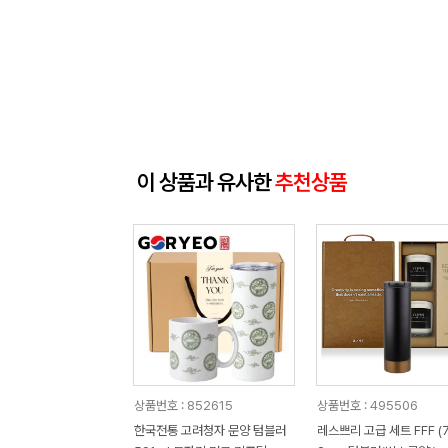
이 상품과 유사한
추천상품
상품번호 : 852615
상품번호 : 495506
한국전통 고려청자 문양 텀블러
레스쁘리 고급 세트 FFF (