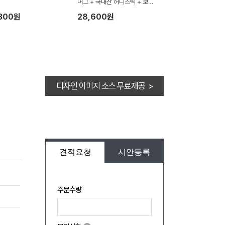
머그 + 국내산 허니스틱 + 보자
기포장 세트
,300원
28,600원
디자인 이미지 소스 무료제공 >
견적요청
시안등록
주문수량