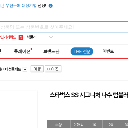
키캡
5
관 우선구매 대상기업
선정!
우산
6
텀블러
7
쿨토시
8
인기키워드
넥쿨러
9
타포린가방
10
전
큐레이션
브랜드관
이벤트
THE 전문
선풍기
1
러/기타선물세트
스타벅스 SS 시그니처 나수 텀블러 
수량
이하
10
20
3