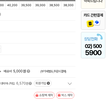
약속드립니다
000
40,200
39,500
39,000
38,500
38,000
)
카드 간편결제
상담전화
02) 500
5900
원
+
배송비
5,000
(부가세별도,주문시결제)
6,570
회원가입
대박머니적립
원
쇼핑백 제작
박스 제작