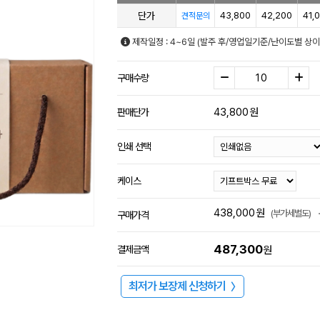
단가
43,800
42,200
41,
견적문의
제작일정 : 4~6일 (발주 후/영업일기준/난이도별 상이
구매수량
43,800
원
판매단가
인쇄 선택
케이스
438,000
원
(부가세별도)
구매가격
487,300
결제금액
원
최저가 보장제 신청하기
〉