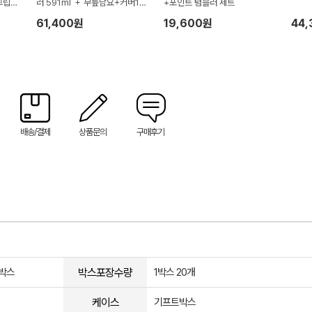
그립미
러 591ml ＋ 무릎담요+커버1P
+포인트 텀블러 세트
세트
61,400원
19,600원
44
배송/결제
상품문의
구매후기
박스포장수량
트박스
1박스 20개
케이스
기프트박스