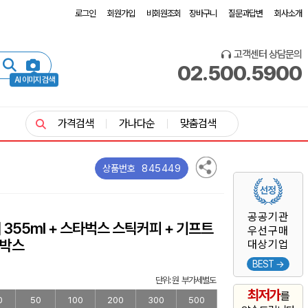
로그인
회원가입
비회원조회
장바구니
질문과답변
회사소개
고객센터 상담문의
02.500.5900
AI 이미지 검색
가격검색
가나다순
맞춤검색
845449
상품번호
공공기관
355ml + 스타벅스 스틱커피 + 기프트
우선구매
박스
대상기업
BEST →
단위: 원 부가세별도
최저가
를
0
50
100
200
300
500