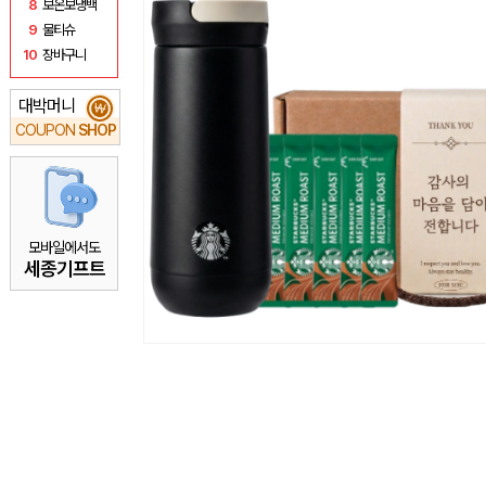
8
보온보냉백
9
물티슈
10
장바구니
대박머니
₩
COUPON
SHOP
모바일에서도
세종기프트