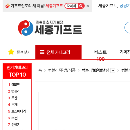
×
세종기프트,
공공기
기프트인포
의 새 이름!
세종기프트
자세히
베스트
기획
전체 카테고리
즐겨찾기
100
인기카테고리
홈
텀블러/주방/식품
텀블러/보온보냉병
텀블
TOP 10
1
에코백
2
텀블러
3
우산
4
부채
5
보조배터리
6
수건
7
선풍기