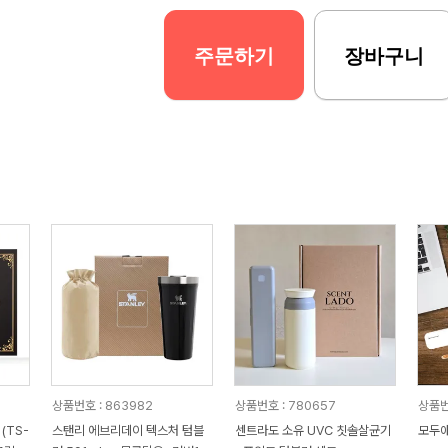
주문하기
장바구니
상품번호 : 863982
상품번호 : 780657
상품번호
(TS-
스탠리 에브리데이 텍스처 텀블
센트라도 소유 UVC 칫솔살균기
모두애