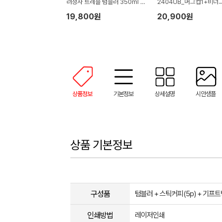
려청자 트레블 텀블러 350ml 도
2404UB_머그컵1+비너
자기 머그 기프팅
니우산1)
19,800원
20,900원
상품정보
기본정보
상세설명
시안샘플
상품 기본정보
구성품
텀블러 + 스틱커피(5p) + 기프
인쇄방법
레이저인쇄