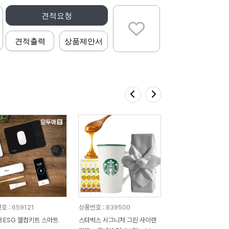
견적요청
견적출력
상품제안서
 : 659121
상품번호 : 839500
 ESG 웰컴키트 스마트
스타벅스 시그니처 그린 사이렌