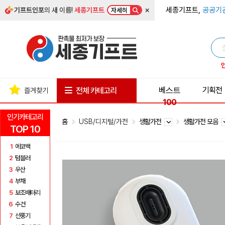
×
세종기프트,
공공기
기프트인포
의 새 이름!
세종기프트
자세히
베스트
기획전
전체 카테고리
즐겨찾기
100
인기카테고리
홈
USB/디지털/가전
생활가전
생활가전 모음
TOP 10
1
에코백
2
텀블러
3
우산
4
부채
5
보조배터리
6
수건
7
선풍기