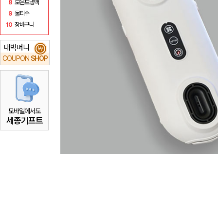
8
보온보냉백
9
물티슈
10
장바구니
대박머니
₩
COUPON
SHOP
모바일에서도
세종기프트