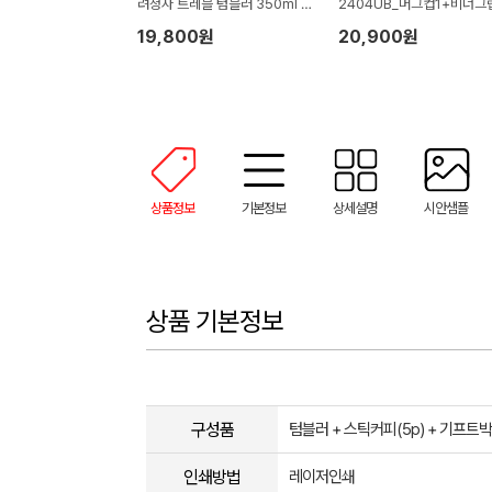
려청자 트레블 텀블러 350ml 도
2404UB_머그컵1+비너그
자기 머그 기프팅
니우산1)
19,800원
20,900원
상품정보
기본정보
상세설명
시안샘플
상품 기본정보
구성품
텀블러 + 스틱커피(5p) + 기프트
인쇄방법
레이저인쇄