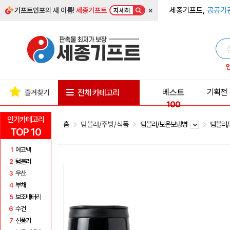
×
세종기프트,
공공기
기프트인포
의 새 이름!
세종기프트
자세히
베스트
기획전
전체 카테고리
즐겨찾기
100
인기카테고리
홈
텀블러/주방/식품
텀블러/보온보냉병
텀블러
TOP 10
1
에코백
2
텀블러
3
우산
4
부채
5
보조배터리
6
수건
7
선풍기