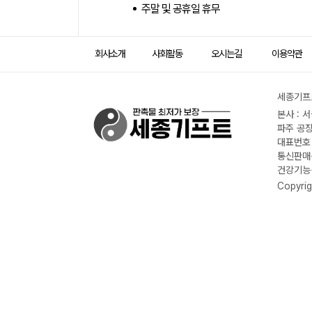
주말 및 공휴일 휴무
회사소개
사회활동
오시는길
이용약관
세종기프트
본사 : 
파주 공장
대표번호 :
통신판매신
건강기능식
Copyrig