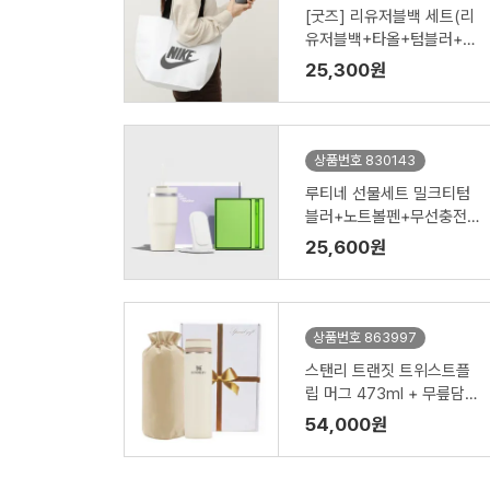
[굿즈] 리유저블백 세트(리
유저블백+타올+텀블러+공
기청정기)
25,300원
상품번호 830143
루티네 선물세트 밀크티텀
블러+노트볼펜+무선충전
기
25,600원
상품번호 863997
스탠리 트랜짓 트위스트플
립 머그 473ml + 무릎담요
+커버1P세트
54,000원