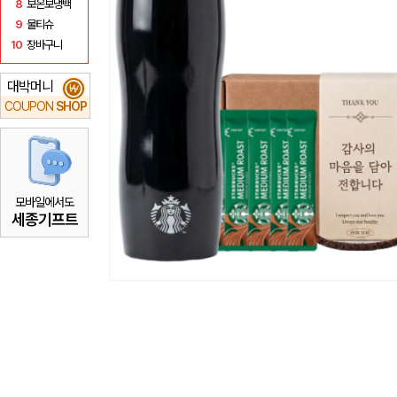
8
보온보냉백
9
물티슈
10
장바구니
대박머니
₩
COUPON
SHOP
모바일에서도
세종기프트