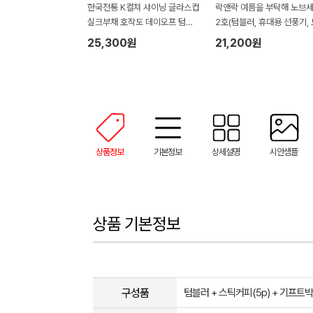
한국전통 K컬쳐 샤이닝 글라스컵
락앤락 여름을 부탁해 노브
실크부채 호작도 데이오프 텀블
2호(텀블러, 휴대용 선풍기,
러 350ml 기프팅
기피제, 썬스틱)
25,300원
21,200원
상품정보
기본정보
상세설명
시안샘플
상품 기본정보
구성품
텀블러 + 스틱커피(5p) + 기프트