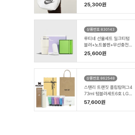
기청정기)
25,300원
상품번호 830143
루티네 선물세트 밀크티텀
블러+노트볼펜+무선충전
기
25,600원
상품번호 862548
스탠리 트랜짓 플립탑머그4
73ml 텀블러세트6호 LG
미니스8종 치실 바디스펀지
57,600원
쇼핑백포함