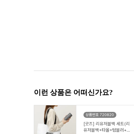
이런 상품은 어떠신가요?
상품번호 720820
[굿즈] 리유저블백 세트(리
유저블백+타올+텀블러+공