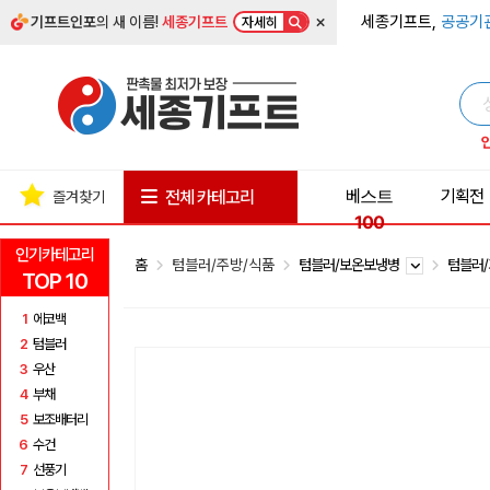
×
세종기프트,
공공기
기프트인포
의 새 이름!
세종기프트
자세히
베스트
기획전
전체 카테고리
즐겨찾기
100
인기카테고리
홈
텀블러/주방/식품
텀블러/보온보냉병
텀블러
TOP 10
1
에코백
2
텀블러
3
우산
4
부채
5
보조배터리
6
수건
7
선풍기