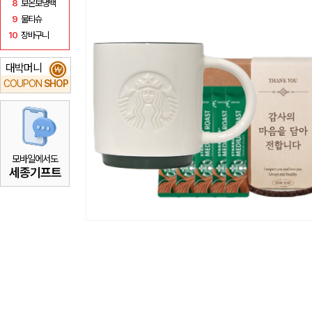
8
보온보냉백
9
물티슈
10
장바구니
대박머니
₩
COUPON
SHOP
모바일에서도
세종기프트