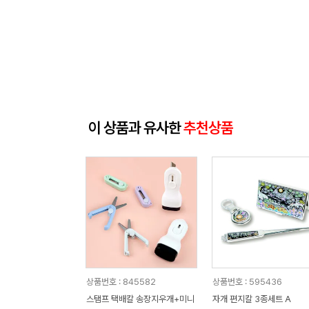
이 상품과 유사한
추천상품
상품번호 : 845582
상품번호 : 595436
스탬프 택배칼 송장지우개+미니
자개 편지칼 3종세트 A