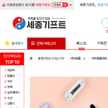
×
세종기프트,
공공기
기프트인포
의 새 이름!
세종기프트
자세히
베스트
기획전
전체 카테고리
즐겨찾기
100
인기카테고리
홈
볼펜/메모/수첩/사무
사무용품
사무용품세
TOP 10
1
에코백
2
텀블러
3
우산
4
부채
5
보조배터리
6
수건
7
선풍기