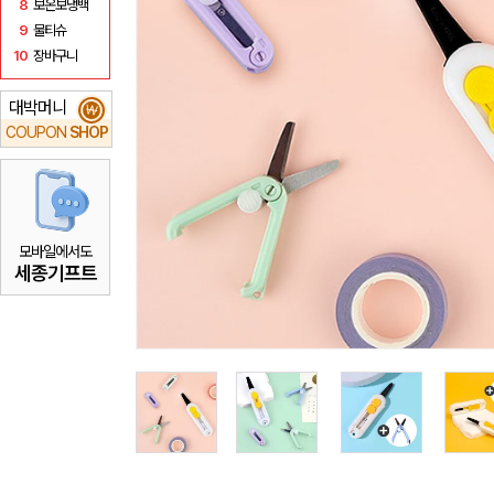
8
보온보냉백
9
물티슈
10
장바구니
대박머니
₩
COUPON
SHOP
모바일에서도
세종기프트