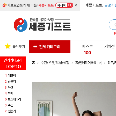
×
세종기프트,
공공기
기프트인포
의 새 이름!
세종기프트
자세히
베스트
기획전
전체 카테고리
즐겨찾기
100
인기카테고리
홈
수건/우산/욕실/생활
홈/인테리어용품
침구/
TOP 10
1
에코백
2
텀블러
3
우산
4
부채
5
보조배터리
6
수건
7
선풍기