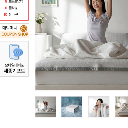
8
보온보냉백
9
물티슈
10
장바구니
대박머니
₩
COUPON
SHOP
모바일에서도
세종기프트