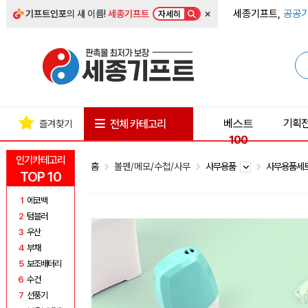
×
세종기프트,
공공기
기프트인포
의 새 이름!
세종기프트
자세히
베스트
기획
전체 카테고리
즐겨찾기
100
인기카테고리
홈
볼펜/메모/수첩/사무
사무용품
사무용품세
TOP 10
1
에코백
2
텀블러
3
우산
4
부채
5
보조배터리
6
수건
7
선풍기