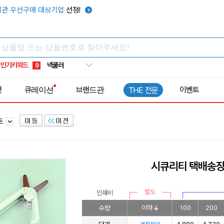
키캡
5
관 우선구매 대상기업
선정!
우산
6
텀블러
7
쿨토시
8
인기키워드
넥쿨러
9
타포린가방
10
전
큐레이션
브랜드관
이벤트
THE 전문
선풍기
1
트
시큐리티 택배송
별도
인쇄비
수량
이하
100
200