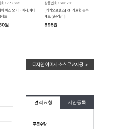
호 : 777665
상품번호 : 686731
아 버스 오거나이저,미니
[카카오프렌즈] KF 가로형 봉투
백세트
세트 (춘/라/어)
730원
895원
디자인 이미지 소스 무료제공 >
견적요청
시안등록
주문수량