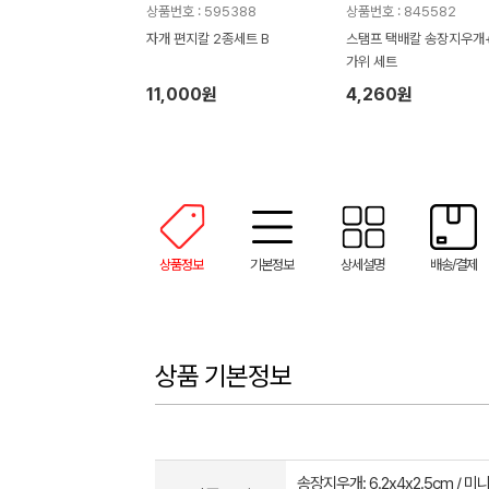
상품번호 : 595388
상품번호 : 845582
자개 편지칼 2종세트 B
스탬프 택배칼 송장지우개
가위 세트
11,000원
4,260원
상품정보
기본정보
상세설명
배송/결제
상품 기본정보
송장지우개: 6.2x4x2.5cm / 미니가