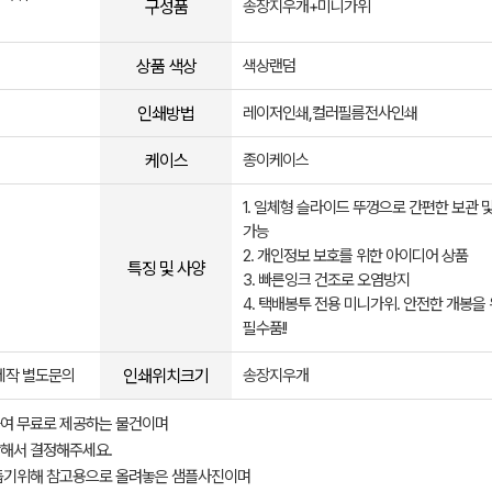
구성품
송장지우개+미니가위
상품 색상
색상랜덤
인쇄방법
레이저인쇄,컬러필름전사인쇄
케이스
종이케이스
1. 일체형 슬라이드 뚜껑으로 간편한 보관 
가능
2. 개인정보 보호를 위한 아이디어 상품
특징 및 사양
3. 빠른잉크 건조로 오염방지
4. 택배봉투 전용 미니가위. 안전한 개봉을
필수품!!
인쇄위치크기
 제작 별도문의
송장지우개
여 무료로 제공하는 물건이며
해서 결정해주세요.
돕기위해 참고용으로 올려놓은 샘플사진이며