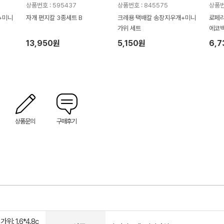
상품번호 : 595437
상품번호 : 845575
상품번
+미니
자개 편지칼 3종세트 B
크레용 택배칼 송장지우개+미니
로페리
가위 세트
에코
13,950원
5,150원
6,
상품문의
구매후기
위: 1.6*4.8c