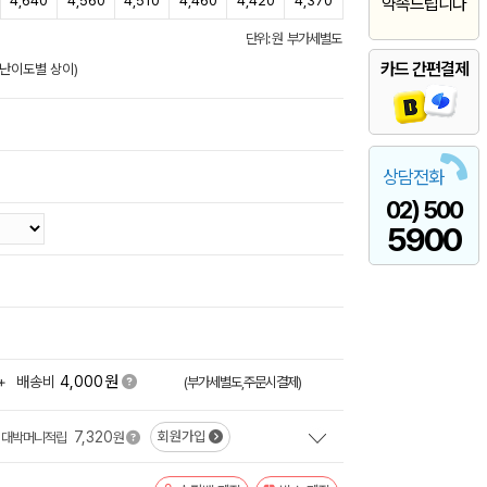
4,640
4,560
4,510
4,460
4,420
4,370
약속드립니다
단위: 원 부가세별도
카드 간편결제
/난이도별 상이)
상담전화
02) 500
5900
원
+
배송비
4,000
(부가세별도,주문시결제)
7,320
회원가입
대박머니적립
원