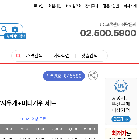
로그인
회원가입
비회원조회
장바구니
질문과답변
회사소개
고객센터 상담문의
02.500.5900
AI 이미지 검색
가격검색
가나다순
맞춤검색
845580
상품번호
공공기관
장지우개+미니가위 세트
우선구매
대상기업
100개 이상 무료
BEST →
300
500
1,000
2,000
3,000
5,000
최저가
를