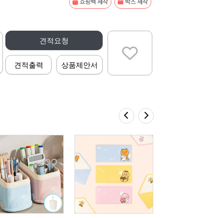
쇼핑백 제작
박스 제작
견적요청
견적출력
상품제안서