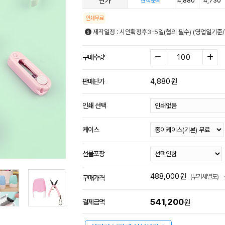
단가
4,880
4,730
견적문의
인쇄무료
제작일정 : 시안확정후3-5일(협의 필수) (영업일기준
구매수량
4,880
원
판매단가
인쇄 선택
케이스
선물포장
488,000
원
(부가세별도)
구매가격
541,200
결제금액
원