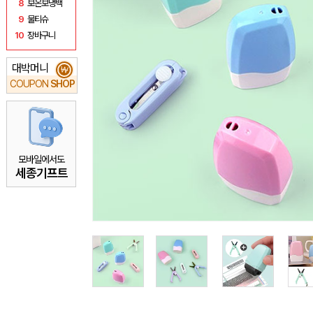
8
보온보냉백
9
물티슈
10
장바구니
대박머니
₩
COUPON
SHOP
모바일에서도
세종기프트