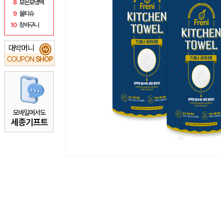
8
보온보냉백
9
물티슈
10
장바구니
대박머니
₩
COUPON
SHOP
모바일에서도
세종기프트