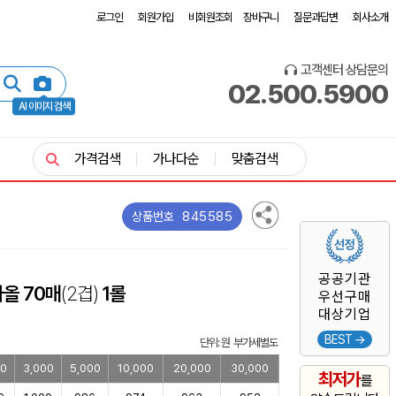
로그인
회원가입
비회원조회
장바구니
질문과답변
회사소개
고객센터 상담문의
02.500.5900
AI 이미지 검색
가격검색
가나다순
맞춤검색
845585
상품번호
공공기관
올 70매
(2겹)
1롤
우선구매
대상기업
BEST →
단위: 원 부가세별도
00
3,000
5,000
10,000
20,000
30,000
최저가
를