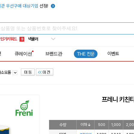
우산
6
관 우선구매 대상기업
선정!
텀블러
7
쿨토시
8
넥쿨러
9
인기키워드
타포린가방
10
선풍기
1
전
큐레이션
브랜드관
이벤트
THE 전문
용소모품
프레니 키친타
수량
이하
500
1,000
2,0