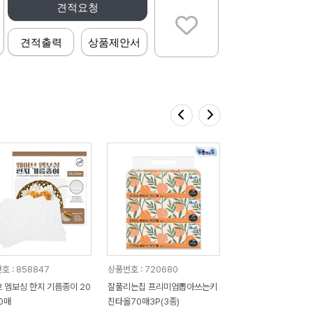
견적요청
견적출력
상품제안서
호 : 858847
상품번호 : 720680
 엠보싱 한지 기름종이 20
잘풀리는집 프리미엄뽑아쓰는키
10매
친타올70매3P(3종)