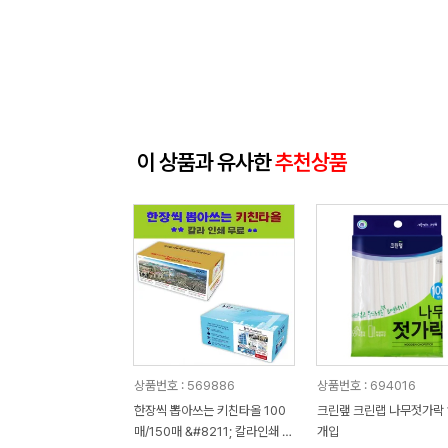
이 상품과 유사한
추천상품
상품번호 : 569886
상품번호 : 694016
한장씩 뽑아쓰는 키친타올 100
크린랲 크린랩 나무젓가락 
매/150매 &#8211; 칼라인쇄 무
개입