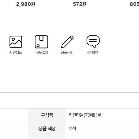
2,980원
572원
86
시안샘플
배송/결제
상품문의
구매후기
구성품
키친타올(70매) 1롤
상품 색상
백색