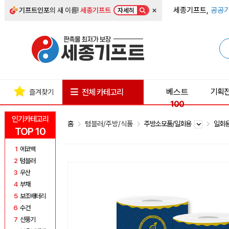
×
세종기프트,
공공기
기프트인포
의 새 이름!
세종기프트
자세히
베스트
기획
전체 카테고리
즐겨찾기
100
인기카테고리
홈
텀블러/주방/식품
주방소모품/일회용
일회
TOP 10
1
에코백
2
텀블러
3
우산
4
부채
5
보조배터리
6
수건
7
선풍기