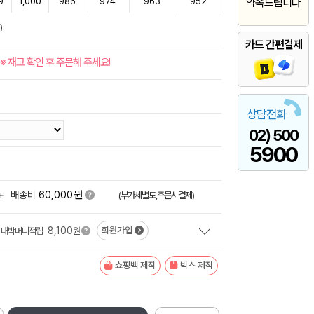
9
1,000
986
974
963
952
약속드립니다
)
카드 간편결제
※ 재고 확인 후 주문해 주세요!
상담전화
02) 500
5900
원
+
배송비
60,000
(부가세별도,주문시결제)
8,100
회원가입
대박머니적립
원
쇼핑백 제작
박스 제작