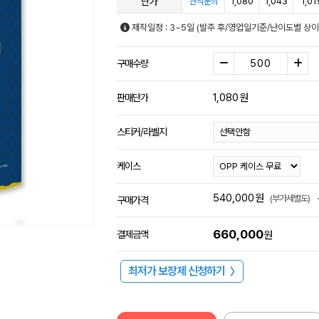
단가
1,080
1,043
1,01
견적문의
제작일정 : 3~5일 (발주 후/영업일기준/난이도별 상이
구매수량
1,080
원
판매단가
스티커/라벨지
케이스
540,000
원
(부가세별도)
구매가격
660,000
결제금액
원
최저가 보장제 신청하기
〉