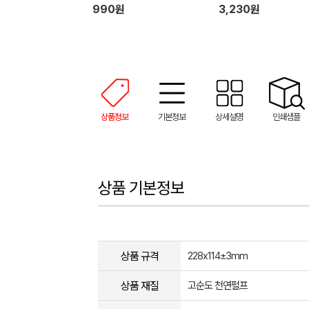
료
990원
3,230원
상품정보
기본정보
상세설명
인쇄샘플
상품 기본정보
상품 규격
228x114±3mm
상품 재질
고순도 천연펄프