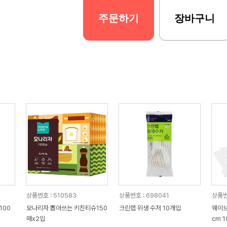
주문하기
장바구니
상품번호 : 510583
상품번호 : 698041
상품번
100
모나리자 뽑아쓰는 키친티슈150
크린랩 위생 수저 10개입
웨이브
매x2입
cm 