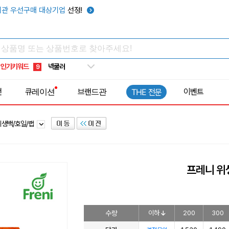
우산
6
관 우선구매 대상기업
선정!
텀블러
7
쿨토시
8
넥쿨러
9
인기키워드
타포린가방
10
선풍기
1
전
큐레이션
브랜드관
이벤트
THE 전문
위생백/호일/랩
프레니 위
수량
이하
200
300