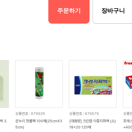
주문하기
장바구니
상품번호 : 679925
상품번호 : 676576
상품번
 3.
온누리 핫롤팩 100매(25cmX3
[대용량] 크린랩 이중지퍼백 (소)
프레스
5cm)
18x20 120매
×40