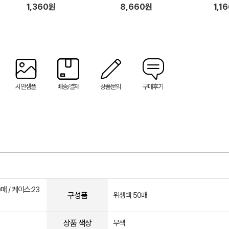
1,360원
8,660원
1,1
시안샘플
배송/결제
상품문의
구매후기
0매 / 케이스:23
구성품
위생백 50매
상품 색상
무색