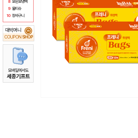
8
보온보냉백
9
물티슈
10
장바구니
대박머니
₩
COUPON
SHOP
모바일에서도
세종기프트