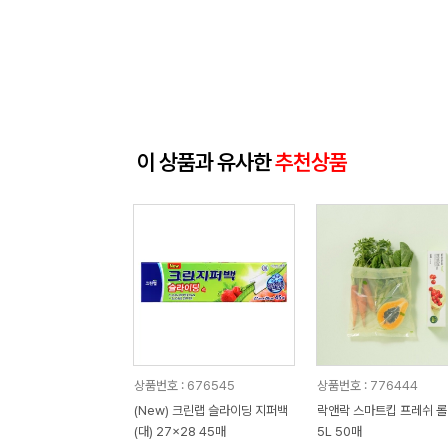
이 상품과 유사한
추천상품
상품번호 : 676545
상품번호 : 776444
(New) 크린랩 슬라이딩 지퍼백
락앤락 스마트킵 프레쉬 롤백
(대) 27x28 45매
5L 50매