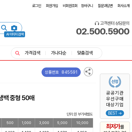
로그인
회원가입
비회원조회
장바구니
질문과답변
회사소개
고객센터 상담문의
02.500.5900
AI 이미지 검색
가격검색
가나다순
맞춤검색
845591
상품번호
공공기관
생백 중형 50매
우선구매
대상기업
BEST →
단위: 원 부가세별도
500
1,000
3,000
5,000
10,000
최저가
를