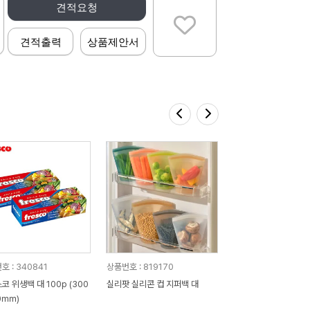
견적요청
견적출력
상품제안서
호 : 340841
상품번호 : 819170
코 위생백 대 100p (300
실리팟 실리콘 컵 지퍼백 대
0㎜)