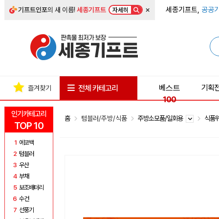
×
세종기프트,
공공기
기프트인포
의 새 이름!
세종기프트
자세히
베스트
기획
전체 카테고리
즐겨찾기
100
인기카테고리
홈
텀블러/주방/식품
주방소모품/일회용
식품
TOP 10
1
에코백
2
텀블러
3
우산
4
부채
5
보조배터리
6
수건
7
선풍기