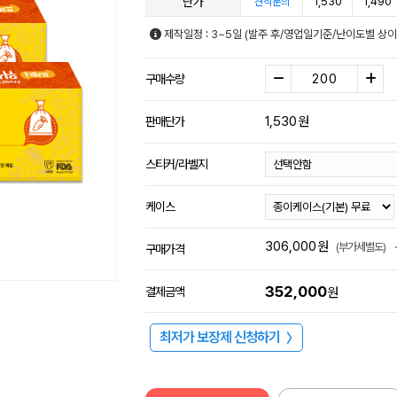
단가
1,530
1,490
견적문의
제작일정 : 3~5일 (발주 후/영업일기준/난이도별 상이
구매수량
1,530
원
판매단가
스티커/라벨지
케이스
306,000
원
(부가세별도)
구매가격
352,000
결제금액
원
최저가 보장제 신청하기
〉