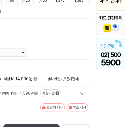
1,460
1,420
1,400
1,370
1,350
약속드립니다
)
카드 간편결제
상담전화
02) 500
5900
원
+
배송비
14,000
(부가세별도,주문시결제)
4,590
회원가입
대박머니적립
원
쇼핑백 제작
박스 제작