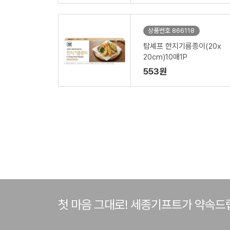
상품번호 866118
탑셰프 한지기름종이(20x
20cm)10매1P
553원
첫 마음 그대로! 세종기프트가 약속드