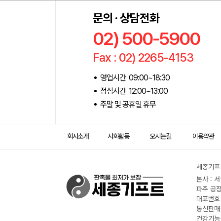
문의 · 상담전화
02) 500-5900
Fax : 02) 2265-4153
영업시간 09:00~18:30
점심시간 12:00~13:00
주말 및 공휴일 휴무
회사소개
사회활동
오시는길
이용약관
세종기프트
본사 : 
파주 공장
대표번호 :
통신판매신
건강기능식