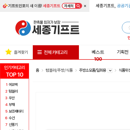
×
세종기프트,
공공기
기프트인포
의 새 이름!
세종기프트
자세히
베스트
기획전
전체 카테고리
즐겨찾기
100
인기카테고리
홈
텀블러/주방/식품
주방소모품/일회용
식품위
TOP 10
1
에코백
2
텀블러
3
우산
4
부채
5
보조배터리
6
수건
7
선풍기