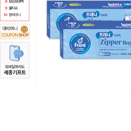
8
보온보냉백
9
물티슈
10
장바구니
대박머니
₩
COUPON
SHOP
모바일에서도
세종기프트