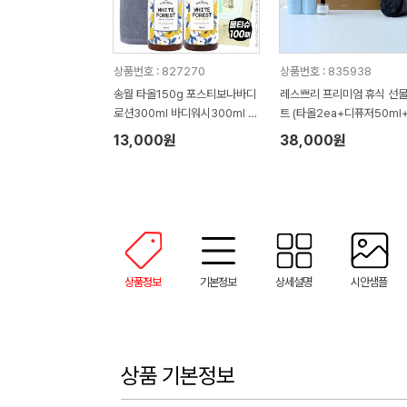
상품번호 : 827270
상품번호 : 835938
송월 타올150g 포스티보나바디
레스쁘리 프리미엄 휴식 선
로션300ml 바디워시300ml 물
트 (타올2ea+디퓨저50ml
티슈100매(4종)
렌저290ml+로션300ml)
13,000원
38,000원
상품정보
기본정보
상세설명
시안샘플
상품 기본정보