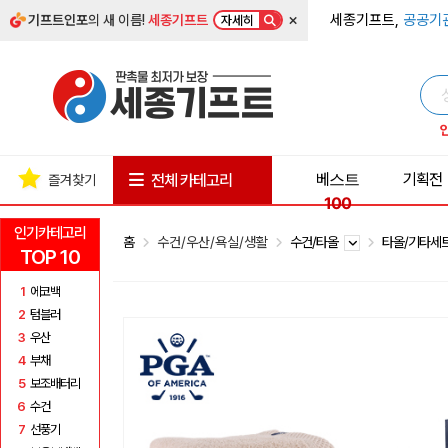
×
세종기프트,
공공기
기프트인포
의 새 이름!
세종기프트
자세히
베스트
기획전
전체 카테고리
즐겨찾기
100
인기카테고리
홈
수건/우산/욕실/생활
수건/타올
타올/기타세
TOP 10
1
에코백
2
텀블러
3
우산
4
부채
5
보조배터리
6
수건
7
선풍기