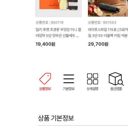
상품번호 : 860118
상품번호 : 861593
밀키 포켓 초경량 우양산 미니 컬
라이프스타일 115호 (크로
러암막 5단 양우산 선물세트 답
일 3단 55 더블랙 키링 카본
례품+무한타올세트 그레이 모달
림 암막 양우산 VIP+쿨링선
19,400원
29,700원
180g 수건세트
기)
상품정보
기본정보
상세설명
옵션샘플
상품 기본정보