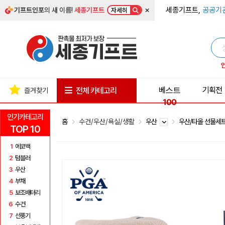
×
세종기프트,
공공기
기프트인포
의 새 이름!
세종기프트
자세히
베스트
기획전
전체 카테고리
즐겨찾기
100
인기카테고리
홈
수건/우산/욕실/생활
우산
우산/타올 선물세
TOP 10
1
에코백
2
텀블러
3
우산
4
부채
5
보조배터리
6
수건
7
선풍기